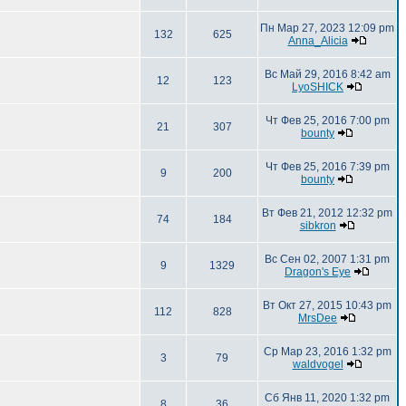
Пн Мар 27, 2023 12:09 pm
132
625
Anna_Alicia
Вс Май 29, 2016 8:42 am
12
123
LyoSHICK
Чт Фев 25, 2016 7:00 pm
21
307
bounty
Чт Фев 25, 2016 7:39 pm
9
200
bounty
Вт Фев 21, 2012 12:32 pm
74
184
sibkron
Вс Сен 02, 2007 1:31 pm
9
1329
Dragon's Eye
Вт Окт 27, 2015 10:43 pm
112
828
MrsDee
Ср Мар 23, 2016 1:32 pm
3
79
waldvogel
Сб Янв 11, 2020 1:32 pm
8
36