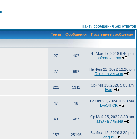
ь
Найти сообщения без ответов
Темы
Сообщения
Последнее сообщение
Чт Май 17, 2018 6:46 pm
27
407
safronov_gray
Пн Фев 21, 2022 12:20 pm
27
692
Татьяна Ильина
Ср Фев 25, 2026 5:03 am
221
5311
Ivan
Вс Окт 20, 2024 10:23 am
47
48
LyoSHICK
Ср Май 25, 2022 8:30 am
40
487
Татьяна Ильина
Вс Июл 12, 2026 3:25 pm
157
25196
eng39