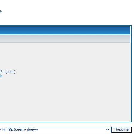
ь
й в день]
mb
йти: