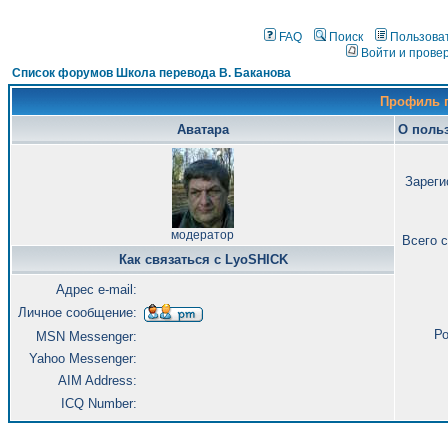
FAQ
Поиск
Пользова
Войти и прове
Список форумов Школа перевода В. Баканова
Профиль 
Аватара
О поль
Зареги
модератор
Всего 
Как связаться с LyoSHICK
Адрес e-mail:
Личное сообщение:
Ро
MSN Messenger:
Yahoo Messenger:
AIM Address:
ICQ Number: