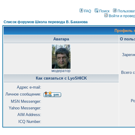
FAQ
Поиск
Пользова
Войти и прове
Список форумов Школа перевода В. Баканова
Профиль 
Аватара
О поль
Зареги
модератор
Всего 
Как связаться с LyoSHICK
Адрес e-mail:
Личное сообщение:
Ро
MSN Messenger:
Yahoo Messenger:
AIM Address:
ICQ Number: