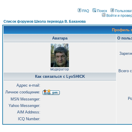
FAQ
Поиск
Пользова
Войти и прове
Список форумов Школа перевода В. Баканова
Профиль 
Аватара
О поль
Зареги
модератор
Всего 
Как связаться с LyoSHICK
Адрес e-mail:
Личное сообщение:
Ро
MSN Messenger:
Yahoo Messenger:
AIM Address:
ICQ Number: