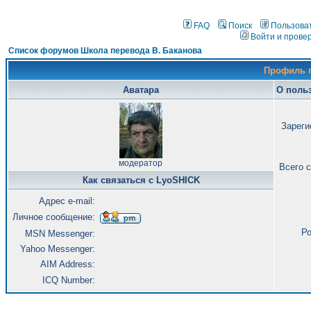
FAQ
Поиск
Пользова
Войти и прове
Список форумов Школа перевода В. Баканова
Профиль 
Аватара
О поль
Зареги
модератор
Всего 
Как связаться с LyoSHICK
Адрес e-mail:
Личное сообщение:
Ро
MSN Messenger:
Yahoo Messenger:
AIM Address:
ICQ Number: