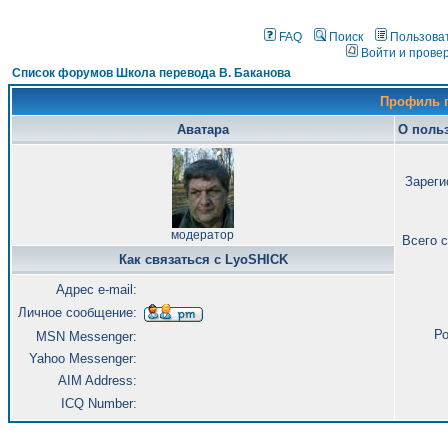
FAQ
Поиск
Пользова
Войти и прове
Список форумов Школа перевода В. Баканова
Профиль 
Аватара
О поль
Зареги
модератор
Всего 
Как связаться с LyoSHICK
Адрес e-mail:
Личное сообщение:
Ро
MSN Messenger:
Yahoo Messenger:
AIM Address:
ICQ Number: