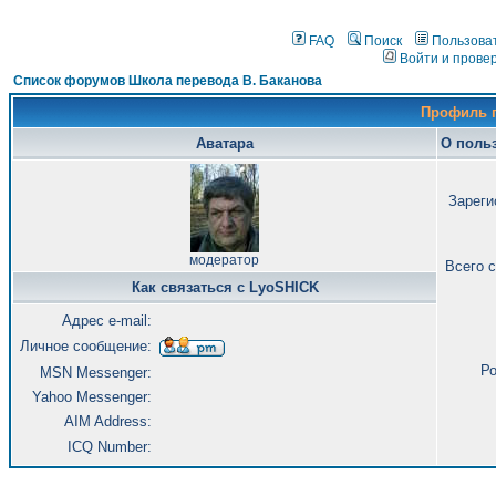
FAQ
Поиск
Пользова
Войти и прове
Список форумов Школа перевода В. Баканова
Профиль 
Аватара
О поль
Зареги
модератор
Всего 
Как связаться с LyoSHICK
Адрес e-mail:
Личное сообщение:
Ро
MSN Messenger:
Yahoo Messenger:
AIM Address:
ICQ Number: