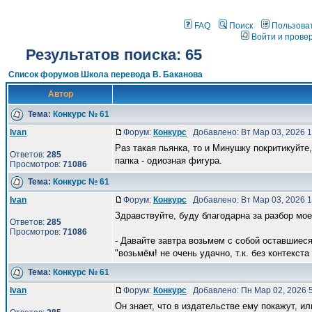
FAQ
Поиск
Пользова
Войти и прове
Результатов поиска: 65
Список форумов Школа перевода В. Баканова
Автор
Тема:
Конкурс № 61
Ivan
Форум:
Конкурс
Добавлено: Вт Мар 03, 2026 
Раз такая пьянка, то и Минушку покритикуйте,
Ответов:
285
папка - одиозная фигура.
Просмотров:
71086
Тема:
Конкурс № 61
Ivan
Форум:
Конкурс
Добавлено: Вт Мар 03, 2026 
Здравствуйте, буду благодарна за разбор моег
Ответов:
285
Просмотров:
71086
- Давайте завтра возьмем с собой оставшиес
"возьмём! не очень удачно, т.к. без контекста 
Тема:
Конкурс № 61
Ivan
Форум:
Конкурс
Добавлено: Пн Мар 02, 2026 
Он знает, что в издательстве ему покажут, и