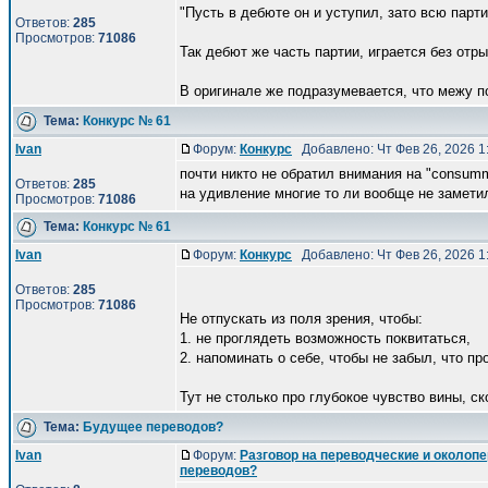
"Пусть в дебюте он и уступил, зато всю парт
Ответов:
285
Просмотров:
71086
Так дебют же часть партии, играется без отры
В оригинале же подразумевается, что межу по
Тема:
Конкурс № 61
Ivan
Форум:
Конкурс
Добавлено: Чт Фев 26, 2026 
почти никто не обратил внимания на "consumm
Ответов:
285
на удивление многие то ли вообще не заметил
Просмотров:
71086
Тема:
Конкурс № 61
Ivan
Форум:
Конкурс
Добавлено: Чт Фев 26, 2026 
Ответов:
285
Просмотров:
71086
Не отпускать из поля зрения, чтобы:
1. не проглядеть возможность поквитаться,
2. напоминать о себе, чтобы не забыл, что п
Тут не столько про глубокое чувство вины, ско
Тема:
Будущее переводов?
Ivan
Форум:
Разговор на переводческие и околоп
переводов?