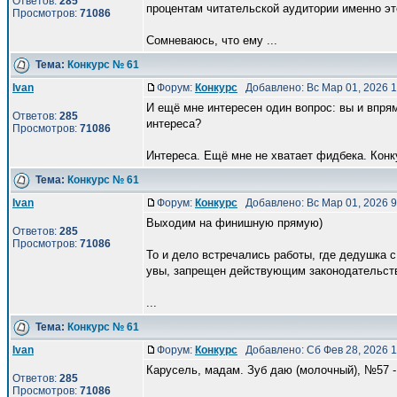
Ответов:
285
процентам читательской аудитории именно это
Просмотров:
71086
Сомневаюсь, что ему ...
Тема:
Конкурс № 61
Ivan
Форум:
Конкурс
Добавлено: Вс Мар 01, 2026 
И ещё мне интересен один вопрос: вы и впрям
Ответов:
285
интереса?
Просмотров:
71086
Интереса. Ещё мне не хватает фидбека. Конкур
Тема:
Конкурс № 61
Ivan
Форум:
Конкурс
Добавлено: Вс Мар 01, 2026 
Выходим на финишную прямую)
Ответов:
285
Просмотров:
71086
То и дело встречались работы, где дедушка 
увы, запрещен действующим законодательст
...
Тема:
Конкурс № 61
Ivan
Форум:
Конкурс
Добавлено: Сб Фев 28, 2026 
Карусель, мадам. Зуб даю (молочный), №57 -
Ответов:
285
Просмотров:
71086