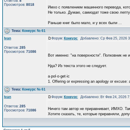
Ответов:
8
Просмотров:
8018
Имхо с появлением машинного перевода, кото
Не только. Думаю, самиздат тоже свою лепту
Раньше книг было мало, и у всех были ...
Тема:
Конкурс № 61
Ivan
Форум:
Конкурс
Добавлено: Ср Фев 25, 2026 
Ответов:
285
Просмотров:
71086
Вот именно: "на поверхности". Полковник не 
Нда? Из текста этого не следует.
a·pol·o·get·ic
1. Offering or expressing an apology or excuse: a
Тема:
Конкурс № 61
Ivan
Форум:
Конкурс
Добавлено: Вт Фев 24, 2026 
Ответов:
285
Ничего там автор не приравнивает, ИМХО. Т
Просмотров:
71086
Хотите сказать, те, которые приравняли, доп