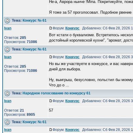
Не-а, Аврора нынче !Mina. Покритикуйте, пож
Я тоже за 57 проголосовал. Подобное рвение 
Тема:
Конкурс № 61
Ivan
Форум:
Конкурс
Добавлено: Сб Фев 28, 2026 
Вот кстати о буквализме. Встретилось нескол
Ответов:
285
достойный королевской кухни", "аромат, досто
Просмотров:
71086
Тема:
Конкурс № 61
Ivan
Форум:
Конкурс
Добавлено: Сб Фев 28, 2026 
Но вы же участвуете в конкурсе, и вас навер
Ответов:
285
дней для выбора.
Просмотров:
71086
Ну, выигрыш, безусловно, польстил бы моем
Что до о ...
Тема:
Народное голосование по конкурсу 61
Ivan
Форум:
Конкурс
Добавлено: Сб Фев 28, 2026 
57
Ответов:
21
Просмотров:
8905
Тема:
Конкурс № 61
Ivan
Форум:
Конкурс
Добавлено: Сб Фев 28, 2026 