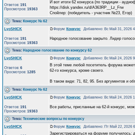
И вот итоги 62 конкурса (по традиции - аудио
Ответов:
191
https://disk.yandex.ru/d/A363RP__Lz_Frw
Просмотров:
19363
Спойлер: (победитель - участник №23, Eгор)
Тема:
Конкурс № 62
LyoSHICK
Форум:
Конкурс
Добавлено: Вс Май 31, 2026 
Народное голосование закрыто. Лидер голосов
Ответов:
191
Просмотров:
19363
Тема:
Народное голосование по конкурсу 62
LyoSHICK
Форум:
Конкурс
Добавлено: Вс Май 24, 2026 
В этой теме любой посетитель форума может 
Ответов:
6
62-го конкурса, кроме своего.
Просмотров:
1285
В таком виде: 71, 82, 95. Без аргументов и объ
Тема:
Конкурс № 62
LyoSHICK
Форум:
Конкурс
Добавлено: Вс Май 24, 2026 
Все работы, присланные на 62-й конкурс, мо
Ответов:
191
Просмотров:
19363
Тема:
Технические вопросы по конкурсу
LyoSHICK
Форум:
Конкурс
Добавлено: Пт Май 22, 2026 
Зарегистрироваться на форуме получилось; д