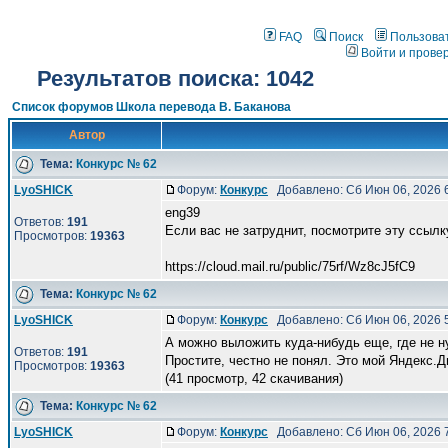
FAQ
Поиск
Пользова
Войти и прове
Результатов поиска: 1042
Список форумов Школа перевода В. Баканова
Автор
Тема:
Конкурс № 62
LyoSHICK
Форум:
Конкурс
Добавлено: Сб Июн 06, 2026 
eng39
Ответов:
191
Если вас не затруднит, посмотрите эту ссылку
Просмотров:
19363
https://cloud.mail.ru/public/75rf/Wz8cJ5fC9
Тема:
Конкурс № 62
LyoSHICK
Форум:
Конкурс
Добавлено: Сб Июн 06, 2026 
А можно выложить куда-нибудь еще, где не н
Ответов:
191
Простите, честно не понял. Это мой Яндекс.Д
Просмотров:
19363
(41 просмотр, 42 скачивания)
Тема:
Конкурс № 62
LyoSHICK
Форум:
Конкурс
Добавлено: Сб Июн 06, 2026 