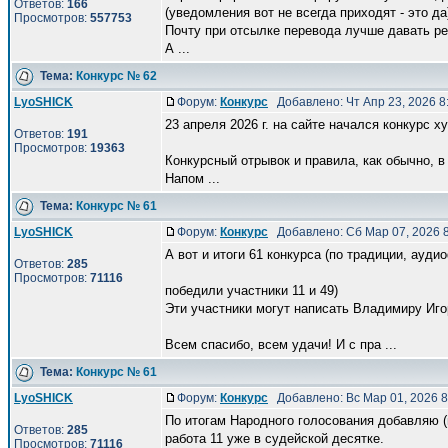
Ответов:
166
(уведомления вот не всегда приходят - это да
Просмотров:
557753
Почту при отсылке перевода лучше давать реа
А ...
Тема:
Конкурс № 62
LyoSHICK
Форум:
Конкурс
Добавлено: Чт Апр 23, 2026 
23 апреля 2026 г. на сайте начался конкурс 
Ответов:
191
Просмотров:
19363
Конкурсный отрывок и правила, как обычно, в р
Напом ...
Тема:
Конкурс № 61
LyoSHICK
Форум:
Конкурс
Добавлено: Сб Мар 07, 2026 
А вот и итоги 61 конкурса (по традиции, ауди
Ответов:
285
Просмотров:
71116
победили участники 11 и 49)
Эти участники могут написать Владимиру Игоре
Всем спасибо, всем удачи! И с пра ...
Тема:
Конкурс № 61
LyoSHICK
Форум:
Конкурс
Добавлено: Вс Мар 01, 2026 
По итогам Народного голосования добавляю (
Ответов:
285
работа 11 уже в судейской десятке.
Просмотров:
71116