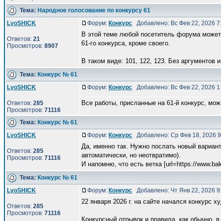
Тема:
Народное голосование по конкурсу 61
LyoSHICK
Форум:
Конкурс
Добавлено: Вс Фев 22, 2026 
В этой теме любой посетитель форума может 
Ответов:
21
61-го конкурса, кроме своего.
Просмотров:
8907
В таком виде: 101, 122, 123. Без аргументов и 
Тема:
Конкурс № 61
LyoSHICK
Форум:
Конкурс
Добавлено: Вс Фев 22, 2026 
Все работы, присланные на 61-й конкурс, мо
Ответов:
285
Просмотров:
71116
Тема:
Конкурс № 61
LyoSHICK
Форум:
Конкурс
Добавлено: Ср Фев 18, 2026 
Да, именно так. Нужно послать новый вариант
Ответов:
285
автоматически, но неотвратимо).
Просмотров:
71116
И напомню, что есть ветка [url=https://www.bak 
Тема:
Конкурс № 61
LyoSHICK
Форум:
Конкурс
Добавлено: Чт Янв 22, 2026 
22 января 2026 г. на сайте начался конкурс 
Ответов:
285
Просмотров:
71116
Конкурсный отрывок и правила, как обычно, в