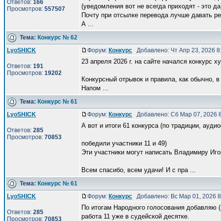
Ответов:
166
(уведомления вот не всегда приходят - это да
Просмотров:
557507
Почту при отсылке перевода лучше давать реа
А ...
Тема:
Конкурс № 62
LyoSHICK
Форум:
Конкурс
Добавлено: Чт Апр 23, 2026 
23 апреля 2026 г. на сайте начался конкурс 
Ответов:
191
Просмотров:
19202
Конкурсный отрывок и правила, как обычно, в р
Напом ...
Тема:
Конкурс № 61
LyoSHICK
Форум:
Конкурс
Добавлено: Сб Мар 07, 2026 
А вот и итоги 61 конкурса (по традиции, ауди
Ответов:
285
Просмотров:
70853
победили участники 11 и 49)
Эти участники могут написать Владимиру Игоре
Всем спасибо, всем удачи! И с пра ...
Тема:
Конкурс № 61
LyoSHICK
Форум:
Конкурс
Добавлено: Вс Мар 01, 2026 
По итогам Народного голосования добавляю (
Ответов:
285
работа 11 уже в судейской десятке.
Просмотров:
70853