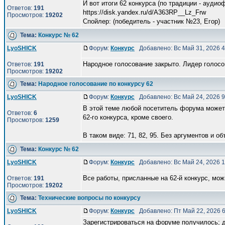
И вот итоги 62 конкурса (по традиции - аудио
Ответов:
191
https://disk.yandex.ru/d/A363RP__Lz_Frw
Просмотров:
19202
Спойлер: (победитель - участник №23, Eгор)
Тема:
Конкурс № 62
LyoSHICK
Форум:
Конкурс
Добавлено: Вс Май 31, 2026 
Народное голосование закрыто. Лидер голосов
Ответов:
191
Просмотров:
19202
Тема:
Народное голосование по конкурсу 62
LyoSHICK
Форум:
Конкурс
Добавлено: Вс Май 24, 2026 
В этой теме любой посетитель форума может 
Ответов:
6
62-го конкурса, кроме своего.
Просмотров:
1259
В таком виде: 71, 82, 95. Без аргументов и объ
Тема:
Конкурс № 62
LyoSHICK
Форум:
Конкурс
Добавлено: Вс Май 24, 2026 
Все работы, присланные на 62-й конкурс, мо
Ответов:
191
Просмотров:
19202
Тема:
Технические вопросы по конкурсу
LyoSHICK
Форум:
Конкурс
Добавлено: Пт Май 22, 2026 
Зарегистрироваться на форуме получилось; д