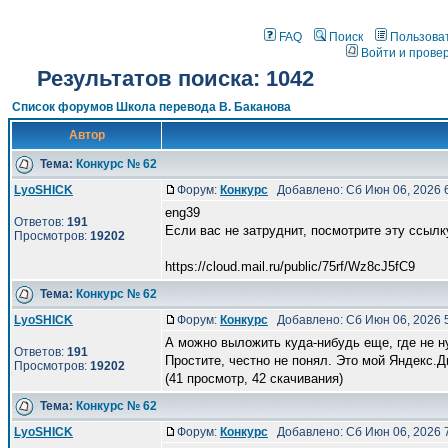
FAQ
Поиск
Пользова
Войти и прове
Результатов поиска: 1042
Список форумов Школа перевода В. Баканова
Автор
Тема:
Конкурс № 62
LyoSHICK
Форум:
Конкурс
Добавлено: Сб Июн 06, 2026 
eng39
Ответов:
191
Если вас не затруднит, посмотрите эту ссылку
Просмотров:
19202
https://cloud.mail.ru/public/75rf/Wz8cJ5fC9
Тема:
Конкурс № 62
LyoSHICK
Форум:
Конкурс
Добавлено: Сб Июн 06, 2026 
А можно выложить куда-нибудь еще, где не н
Ответов:
191
Простите, честно не понял. Это мой Яндекс.Д
Просмотров:
19202
(41 просмотр, 42 скачивания)
Тема:
Конкурс № 62
LyoSHICK
Форум:
Конкурс
Добавлено: Сб Июн 06, 2026 