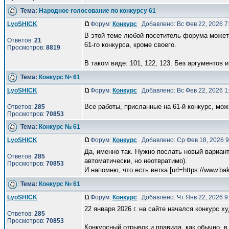
Тема:
Народное голосование по конкурсу 61
LyoSHICK
Форум:
Конкурс
Добавлено: Вс Фев 22, 2026 
В этой теме любой посетитель форума может 
Ответов:
21
61-го конкурса, кроме своего.
Просмотров:
8819
В таком виде: 101, 122, 123. Без аргументов и 
Тема:
Конкурс № 61
LyoSHICK
Форум:
Конкурс
Добавлено: Вс Фев 22, 2026 
Все работы, присланные на 61-й конкурс, мо
Ответов:
285
Просмотров:
70853
Тема:
Конкурс № 61
LyoSHICK
Форум:
Конкурс
Добавлено: Ср Фев 18, 2026 
Да, именно так. Нужно послать новый вариант
Ответов:
285
автоматически, но неотвратимо).
Просмотров:
70853
И напомню, что есть ветка [url=https://www.bak 
Тема:
Конкурс № 61
LyoSHICK
Форум:
Конкурс
Добавлено: Чт Янв 22, 2026 
22 января 2026 г. на сайте начался конкурс 
Ответов:
285
Просмотров:
70853
Конкурсный отрывок и правила, как обычно, в