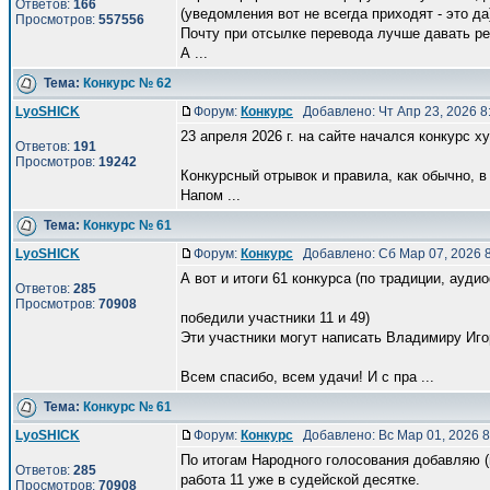
Ответов:
166
(уведомления вот не всегда приходят - это да
Просмотров:
557556
Почту при отсылке перевода лучше давать реа
А ...
Тема:
Конкурс № 62
LyoSHICK
Форум:
Конкурс
Добавлено: Чт Апр 23, 2026 
23 апреля 2026 г. на сайте начался конкурс 
Ответов:
191
Просмотров:
19242
Конкурсный отрывок и правила, как обычно, в р
Напом ...
Тема:
Конкурс № 61
LyoSHICK
Форум:
Конкурс
Добавлено: Сб Мар 07, 2026 
А вот и итоги 61 конкурса (по традиции, ауди
Ответов:
285
Просмотров:
70908
победили участники 11 и 49)
Эти участники могут написать Владимиру Игоре
Всем спасибо, всем удачи! И с пра ...
Тема:
Конкурс № 61
LyoSHICK
Форум:
Конкурс
Добавлено: Вс Мар 01, 2026 
По итогам Народного голосования добавляю (
Ответов:
285
работа 11 уже в судейской десятке.
Просмотров:
70908