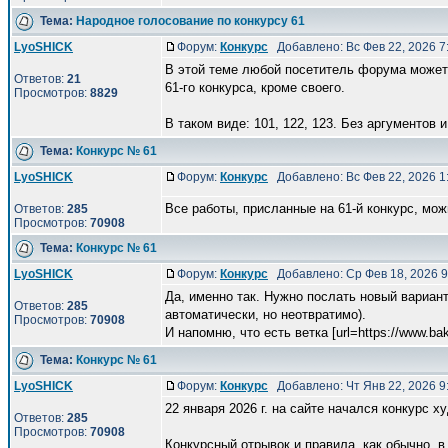
Тема:
Народное голосование по конкурсу 61
LyoSHICK
Форум:
Конкурс
Добавлено: Вс Фев 22, 2026 
В этой теме любой посетитель форума может 
Ответов:
21
61-го конкурса, кроме своего.
Просмотров:
8829
В таком виде: 101, 122, 123. Без аргументов и 
Тема:
Конкурс № 61
LyoSHICK
Форум:
Конкурс
Добавлено: Вс Фев 22, 2026 
Все работы, присланные на 61-й конкурс, мо
Ответов:
285
Просмотров:
70908
Тема:
Конкурс № 61
LyoSHICK
Форум:
Конкурс
Добавлено: Ср Фев 18, 2026 
Да, именно так. Нужно послать новый вариант
Ответов:
285
автоматически, но неотвратимо).
Просмотров:
70908
И напомню, что есть ветка [url=https://www.bak 
Тема:
Конкурс № 61
LyoSHICK
Форум:
Конкурс
Добавлено: Чт Янв 22, 2026 
22 января 2026 г. на сайте начался конкурс 
Ответов:
285
Просмотров:
70908
Конкурсный отрывок и правила, как обычно, в