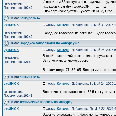
И вот итоги 62 конкурса (по традиции - аудио
Ответов:
191
https://disk.yandex.ru/d/A363RP__Lz_Frw
Просмотров:
19242
Спойлер: (победитель - участник №23, Eгор)
Тема:
Конкурс № 62
LyoSHICK
Форум:
Конкурс
Добавлено: Вс Май 31, 2026 
Народное голосование закрыто. Лидер голосов
Ответов:
191
Просмотров:
19242
Тема:
Народное голосование по конкурсу 62
LyoSHICK
Форум:
Конкурс
Добавлено: Вс Май 24, 2026 
В этой теме любой посетитель форума может 
Ответов:
6
62-го конкурса, кроме своего.
Просмотров:
1265
В таком виде: 71, 82, 95. Без аргументов и объ
Тема:
Конкурс № 62
LyoSHICK
Форум:
Конкурс
Добавлено: Вс Май 24, 2026 
Все работы, присланные на 62-й конкурс, мо
Ответов:
191
Просмотров:
19242
Тема:
Технические вопросы по конкурсу
LyoSHICK
Форум:
Конкурс
Добавлено: Пт Май 22, 2026 
Зарегистрироваться на форуме получилось; д