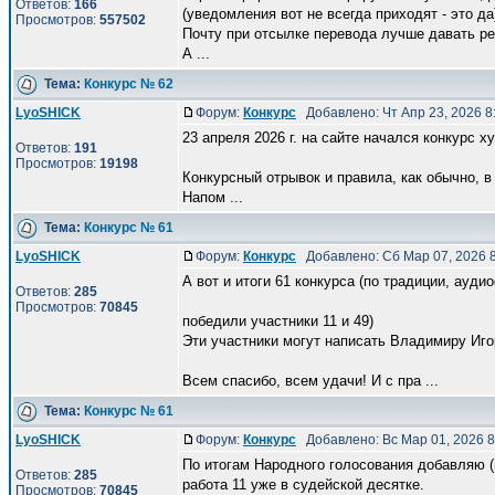
Ответов:
166
(уведомления вот не всегда приходят - это да
Просмотров:
557502
Почту при отсылке перевода лучше давать реа
А ...
Тема:
Конкурс № 62
LyoSHICK
Форум:
Конкурс
Добавлено: Чт Апр 23, 2026 
23 апреля 2026 г. на сайте начался конкурс 
Ответов:
191
Просмотров:
19198
Конкурсный отрывок и правила, как обычно, в р
Напом ...
Тема:
Конкурс № 61
LyoSHICK
Форум:
Конкурс
Добавлено: Сб Мар 07, 2026 
А вот и итоги 61 конкурса (по традиции, ауди
Ответов:
285
Просмотров:
70845
победили участники 11 и 49)
Эти участники могут написать Владимиру Игоре
Всем спасибо, всем удачи! И с пра ...
Тема:
Конкурс № 61
LyoSHICK
Форум:
Конкурс
Добавлено: Вс Мар 01, 2026 
По итогам Народного голосования добавляю (
Ответов:
285
работа 11 уже в судейской десятке.
Просмотров:
70845