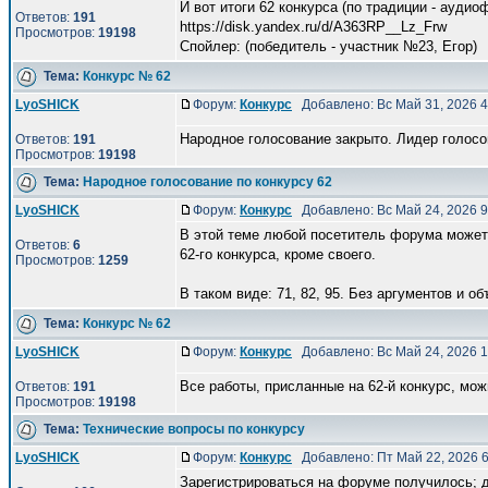
И вот итоги 62 конкурса (по традиции - аудио
Ответов:
191
https://disk.yandex.ru/d/A363RP__Lz_Frw
Просмотров:
19198
Спойлер: (победитель - участник №23, Eгор)
Тема:
Конкурс № 62
LyoSHICK
Форум:
Конкурс
Добавлено: Вс Май 31, 2026 
Народное голосование закрыто. Лидер голосов
Ответов:
191
Просмотров:
19198
Тема:
Народное голосование по конкурсу 62
LyoSHICK
Форум:
Конкурс
Добавлено: Вс Май 24, 2026 
В этой теме любой посетитель форума может 
Ответов:
6
62-го конкурса, кроме своего.
Просмотров:
1259
В таком виде: 71, 82, 95. Без аргументов и объ
Тема:
Конкурс № 62
LyoSHICK
Форум:
Конкурс
Добавлено: Вс Май 24, 2026 
Все работы, присланные на 62-й конкурс, мо
Ответов:
191
Просмотров:
19198
Тема:
Технические вопросы по конкурсу
LyoSHICK
Форум:
Конкурс
Добавлено: Пт Май 22, 2026 
Зарегистрироваться на форуме получилось; д