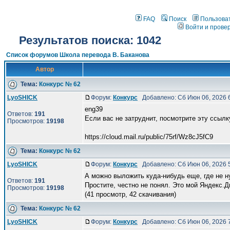
FAQ
Поиск
Пользова
Войти и прове
Результатов поиска: 1042
Список форумов Школа перевода В. Баканова
Автор
Тема:
Конкурс № 62
LyoSHICK
Форум:
Конкурс
Добавлено: Сб Июн 06, 2026 
eng39
Ответов:
191
Если вас не затруднит, посмотрите эту ссылку
Просмотров:
19198
https://cloud.mail.ru/public/75rf/Wz8cJ5fC9
Тема:
Конкурс № 62
LyoSHICK
Форум:
Конкурс
Добавлено: Сб Июн 06, 2026 
А можно выложить куда-нибудь еще, где не н
Ответов:
191
Простите, честно не понял. Это мой Яндекс.Д
Просмотров:
19198
(41 просмотр, 42 скачивания)
Тема:
Конкурс № 62
LyoSHICK
Форум:
Конкурс
Добавлено: Сб Июн 06, 2026 