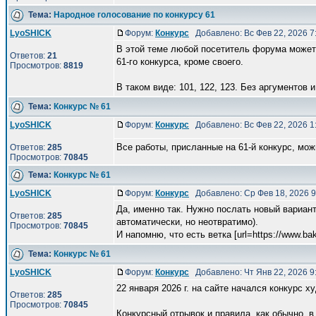
Тема:
Народное голосование по конкурсу 61
LyoSHICK
Форум:
Конкурс
Добавлено: Вс Фев 22, 2026 
В этой теме любой посетитель форума может 
Ответов:
21
61-го конкурса, кроме своего.
Просмотров:
8819
В таком виде: 101, 122, 123. Без аргументов и 
Тема:
Конкурс № 61
LyoSHICK
Форум:
Конкурс
Добавлено: Вс Фев 22, 2026 
Все работы, присланные на 61-й конкурс, мо
Ответов:
285
Просмотров:
70845
Тема:
Конкурс № 61
LyoSHICK
Форум:
Конкурс
Добавлено: Ср Фев 18, 2026 
Да, именно так. Нужно послать новый вариант
Ответов:
285
автоматически, но неотвратимо).
Просмотров:
70845
И напомню, что есть ветка [url=https://www.bak 
Тема:
Конкурс № 61
LyoSHICK
Форум:
Конкурс
Добавлено: Чт Янв 22, 2026 
22 января 2026 г. на сайте начался конкурс 
Ответов:
285
Просмотров:
70845
Конкурсный отрывок и правила, как обычно, в