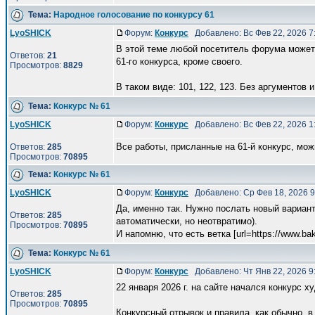
Тема:
Народное голосование по конкурсу 61
LyoSHICK
Форум:
Конкурс
Добавлено: Вс Фев 22, 2026 
В этой теме любой посетитель форума может 
Ответов:
21
61-го конкурса, кроме своего.
Просмотров:
8829
В таком виде: 101, 122, 123. Без аргументов и 
Тема:
Конкурс № 61
LyoSHICK
Форум:
Конкурс
Добавлено: Вс Фев 22, 2026 
Все работы, присланные на 61-й конкурс, мо
Ответов:
285
Просмотров:
70895
Тема:
Конкурс № 61
LyoSHICK
Форум:
Конкурс
Добавлено: Ср Фев 18, 2026 
Да, именно так. Нужно послать новый вариант
Ответов:
285
автоматически, но неотвратимо).
Просмотров:
70895
И напомню, что есть ветка [url=https://www.bak 
Тема:
Конкурс № 61
LyoSHICK
Форум:
Конкурс
Добавлено: Чт Янв 22, 2026 
22 января 2026 г. на сайте начался конкурс 
Ответов:
285
Просмотров:
70895
Конкурсный отрывок и правила, как обычно, в