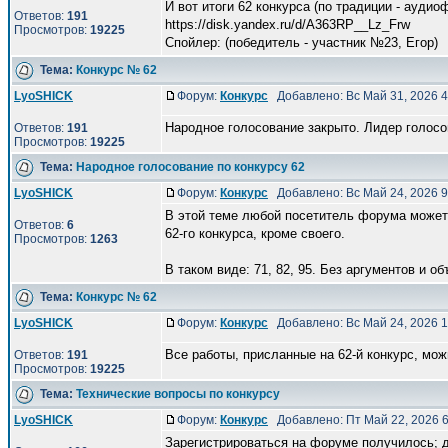
И вот итоги 62 конкурса (по традиции - аудио
Ответов:
191
https://disk.yandex.ru/d/A363RP__Lz_Frw
Просмотров:
19225
Спойлер: (победитель - участник №23, Eгор)
Тема:
Конкурс № 62
LyoSHICK
Форум:
Конкурс
Добавлено: Вс Май 31, 2026 
Народное голосование закрыто. Лидер голосов
Ответов:
191
Просмотров:
19225
Тема:
Народное голосование по конкурсу 62
LyoSHICK
Форум:
Конкурс
Добавлено: Вс Май 24, 2026 
В этой теме любой посетитель форума может 
Ответов:
6
62-го конкурса, кроме своего.
Просмотров:
1263
В таком виде: 71, 82, 95. Без аргументов и объ
Тема:
Конкурс № 62
LyoSHICK
Форум:
Конкурс
Добавлено: Вс Май 24, 2026 
Все работы, присланные на 62-й конкурс, мо
Ответов:
191
Просмотров:
19225
Тема:
Технические вопросы по конкурсу
LyoSHICK
Форум:
Конкурс
Добавлено: Пт Май 22, 2026 
Зарегистрироваться на форуме получилось; д