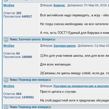
MrsDee
Форум:
Конкурс
Добавлено: Пт Мар 04, 2016 
Ответов:
282
Всё английское надо переводить, а игру - обо
Просмотров:
640917
Но тогда сноска необходима: не все читатели
А что, есть ГОСТ? Единый для Керуака и книж
Тема:
Заочная школа. Вопросы
MrsDee
Форум:
Заочная школа
Добавлено: Ср Мар 02
Ответов:
64
1)Это для участников школы, или для всех 
Просмотров:
166890
Для всех желающих.
2)Связаны ли циклы между собой, если да, то 
Тема:
Перевод вне конкурса
MrsDee
Форум:
Разговор на переводческие и околоп
Просто цитата к случаю.
Ответов:
664
Просмотров:
1430562
На этой радостной ноте я предлагаю обсужде
Тема:
Перевод вне конкурса