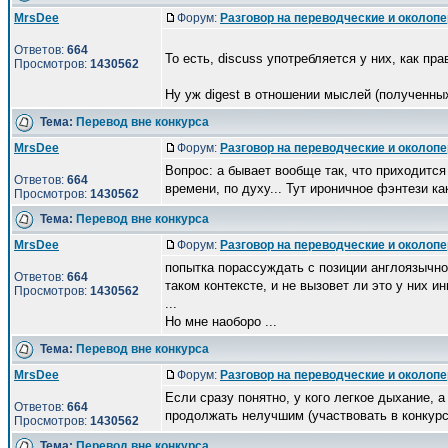
MrsDee
Форум:
Разговор на переводческие и околоп
Ответов:
664
То есть, discuss употребляется у них, как пр
Просмотров:
1430562
Ну уж digest в отношении мыслей (полученных 
Тема:
Перевод вне конкурса
MrsDee
Форум:
Разговор на переводческие и околоп
Вопрос: а бывает вообще так, что приходится
Ответов:
664
времени, по духу... Тут ироничное фэнтези как
Просмотров:
1430562
Тема:
Перевод вне конкурса
MrsDee
Форум:
Разговор на переводческие и околоп
попытка порассуждать с позиции англоязычног
Ответов:
664
таком контексте, и не вызовет ли это у них и
Просмотров:
1430562
...
Но мне наоборо ...
Тема:
Перевод вне конкурса
MrsDee
Форум:
Разговор на переводческие и околоп
Если сразу понятно, у кого легкое дыхание, а
Ответов:
664
продолжать нелучшим (участвовать в конкурс
Просмотров:
1430562
Тема:
Перевод вне конкурса