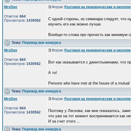
MrsDee
Форум:
Разговор на переводческие и околоп
Ответов:
664
С одной стороны, из семинара следует, что 
Просмотров:
1430562
изучить его как можно лучше.
Вообще-то слова про прочесть как минимум од
Тема:
Перевод вне конкурса
MrsDee
Форум:
Разговор на переводческие и околоп
Ответов:
664
Вот как оказывается с джентльменами, что пр
Просмотров:
1430562
А то!
Persons who have met at the house of a mutual fr
Тема:
Перевод вне конкурса
MrsDee
Форум:
Разговор на переводческие и околоп
Ответов:
664
Поэтому у Лескова, как мне показалось, заме
Просмотров:
1430562
что уже на тот момент воспринимается как не
И за счет этого ...
Тема:
Перевод вне конкурса