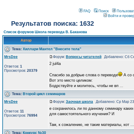
FAQ
Поиск
Пользова
Войти и прове
Результатов поиска: 1632
Список форумов Школа перевода В. Баканова
Автор
Тема:
Хиллари Мантел "Внесите тела"
MrsDee
Форум:
Вопросы читателей
Добавлено: Сб Се
2 jul4a
Ответов:
1
Просмотров:
20379
Спасибо за добрые слова о переводе
А со 
Вот это место целиком:
Бодрствуйте и молитесь, чтобы не вп ...
Тема:
Второй цикл семинаров
MrsDee
Форум:
Заочная школа
Добавлено: Ср Мар 23
е сохранилось ли по данному семинару каких
Ответов:
11
для самостоятельного изучения? И
Просмотров:
76994
Там, к сожалению, не такие материалы, кот ...
Тема:
Конкурс №30