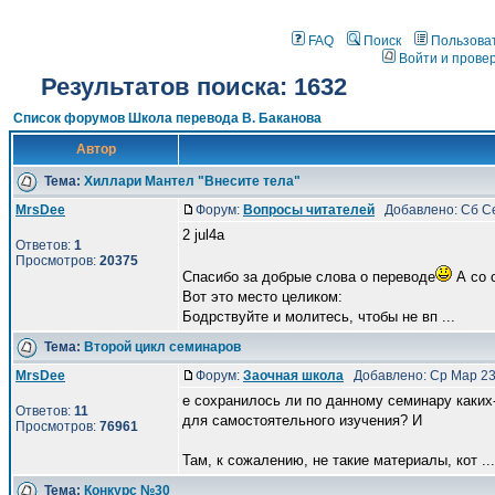
FAQ
Поиск
Пользова
Войти и прове
Результатов поиска: 1632
Список форумов Школа перевода В. Баканова
Автор
Тема:
Хиллари Мантел "Внесите тела"
MrsDee
Форум:
Вопросы читателей
Добавлено: Сб Се
2 jul4a
Ответов:
1
Просмотров:
20375
Спасибо за добрые слова о переводе
А со 
Вот это место целиком:
Бодрствуйте и молитесь, чтобы не вп ...
Тема:
Второй цикл семинаров
MrsDee
Форум:
Заочная школа
Добавлено: Ср Мар 23
е сохранилось ли по данному семинару каких
Ответов:
11
для самостоятельного изучения? И
Просмотров:
76961
Там, к сожалению, не такие материалы, кот ...
Тема:
Конкурс №30