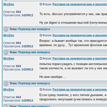
MrsDee
Форум:
Разговор на переводческие и околоп
Ответов:
664
То есть, discuss употребляется у них, как пр
Просмотров:
1429912
Ну уж digest в отношении мыслей (полученных 
Тема:
Перевод вне конкурса
MrsDee
Форум:
Разговор на переводческие и околоп
Вопрос: а бывает вообще так, что приходится
Ответов:
664
времени, по духу... Тут ироничное фэнтези как
Просмотров:
1429912
Тема:
Перевод вне конкурса
MrsDee
Форум:
Разговор на переводческие и околоп
попытка порассуждать с позиции англоязычног
Ответов:
664
таком контексте, и не вызовет ли это у них и
Просмотров:
1429912
...
Но мне наоборо ...
Тема:
Перевод вне конкурса
MrsDee
Форум:
Разговор на переводческие и околоп
Если сразу понятно, у кого легкое дыхание, а
Ответов:
664
продолжать нелучшим (участвовать в конкурс
Просмотров:
1429912
Тема:
Перевод вне конкурса