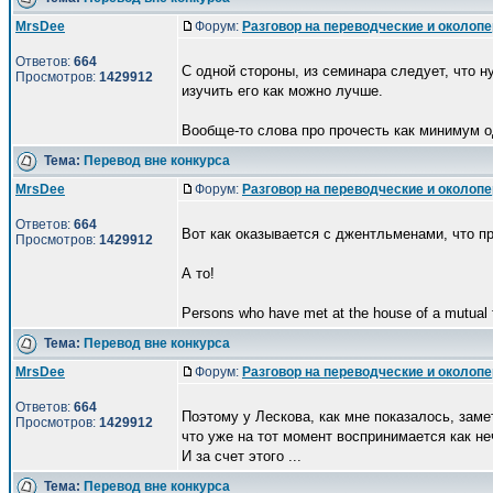
MrsDee
Форум:
Разговор на переводческие и околоп
Ответов:
664
С одной стороны, из семинара следует, что 
Просмотров:
1429912
изучить его как можно лучше.
Вообще-то слова про прочесть как минимум од
Тема:
Перевод вне конкурса
MrsDee
Форум:
Разговор на переводческие и околоп
Ответов:
664
Вот как оказывается с джентльменами, что пр
Просмотров:
1429912
А то!
Persons who have met at the house of a mutual fr
Тема:
Перевод вне конкурса
MrsDee
Форум:
Разговор на переводческие и околоп
Ответов:
664
Поэтому у Лескова, как мне показалось, заме
Просмотров:
1429912
что уже на тот момент воспринимается как не
И за счет этого ...
Тема:
Перевод вне конкурса