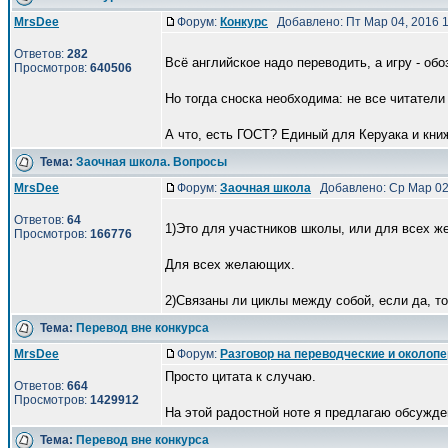
MrsDee
Форум:
Конкурс
Добавлено: Пт Мар 04, 2016 
Ответов:
282
Всё английское надо переводить, а игру - обо
Просмотров:
640506
Но тогда сноска необходима: не все читатели
А что, есть ГОСТ? Единый для Керуака и книж
Тема:
Заочная школа. Вопросы
MrsDee
Форум:
Заочная школа
Добавлено: Ср Мар 02
Ответов:
64
1)Это для участников школы, или для всех 
Просмотров:
166776
Для всех желающих.
2)Связаны ли циклы между собой, если да, то 
Тема:
Перевод вне конкурса
MrsDee
Форум:
Разговор на переводческие и околоп
Просто цитата к случаю.
Ответов:
664
Просмотров:
1429912
На этой радостной ноте я предлагаю обсужде
Тема:
Перевод вне конкурса