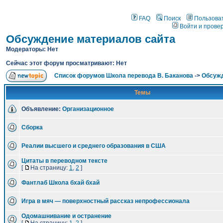
FAQ
Поиск
Пользова
Войти и прове
Обсуждение материалов сайта
Модераторы: Нет
Сейчас этот форум просматривают: Нет
Список форумов Школа перевода В. Баканова
->
Обсужд
Темы
Объявление:
Организационное
Сборка
Реалии высшего и среднего образования в США
Цитаты в переводном тексте
[
На страницу:
1
,
2
]
Фантлаб Школа бхай бхай
Игра в мяч — поверхностный рассказ непрофессионала
Одомашнивание и остранение