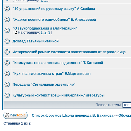
[
На страницу:
1
,
2
]
"10 упражнений по русскому языку" А.Скобина
"Жаргон военного радиообмена" Е. Алексеевой
"О звукоподражании и аллитерации"
[
На страницу:
1
,
2
,
3
]
Доклад Татьяны Китаиной
Исторический роман: сложности повествования от первого лица
"Коммуникативная лексика в диалогах" Т. Китаиной
"Кухня англоязычных стран" Е.Мартинкевич
Передача "Сигнальный экземпляр"
Культурный контекст треш- и киберпанк-литературы
Показать темы:
Список форумов Школа перевода В. Баканова
->
Обсужд
Страница
1
из
2