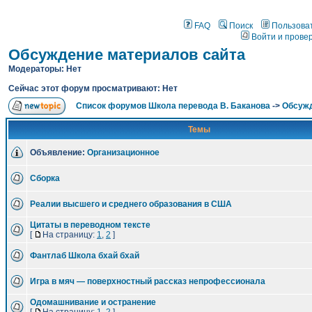
FAQ
Поиск
Пользова
Войти и прове
Обсуждение материалов сайта
Модераторы: Нет
Сейчас этот форум просматривают: Нет
Список форумов Школа перевода В. Баканова
->
Обсужд
Темы
Объявление:
Организационное
Сборка
Реалии высшего и среднего образования в США
Цитаты в переводном тексте
[
На страницу:
1
,
2
]
Фантлаб Школа бхай бхай
Игра в мяч — поверхностный рассказ непрофессионала
Одомашнивание и остранение