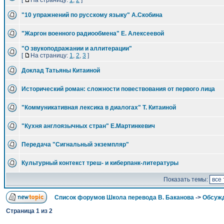
[
На страницу:
1
,
2
]
"10 упражнений по русскому языку" А.Скобина
"Жаргон военного радиообмена" Е. Алексеевой
"О звукоподражании и аллитерации"
[
На страницу:
1
,
2
,
3
]
Доклад Татьяны Китаиной
Исторический роман: сложности повествования от первого лица
"Коммуникативная лексика в диалогах" Т. Китаиной
"Кухня англоязычных стран" Е.Мартинкевич
Передача "Сигнальный экземпляр"
Культурный контекст треш- и киберпанк-литературы
Показать темы:
Список форумов Школа перевода В. Баканова
->
Обсужд
Страница
1
из
2