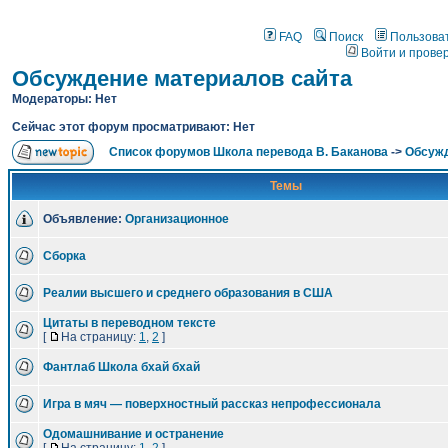
FAQ
Поиск
Пользова
Войти и прове
Обсуждение материалов сайта
Модераторы: Нет
Сейчас этот форум просматривают: Нет
Список форумов Школа перевода В. Баканова
->
Обсужд
Темы
Объявление:
Организационное
Сборка
Реалии высшего и среднего образования в США
Цитаты в переводном тексте
[
На страницу:
1
,
2
]
Фантлаб Школа бхай бхай
Игра в мяч — поверхностный рассказ непрофессионала
Одомашнивание и остранение