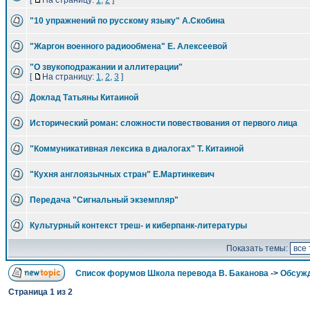
[
На страницу:
1
,
2
]
"10 упражнений по русскому языку" А.Скобина
"Жаргон военного радиообмена" Е. Алексеевой
"О звукоподражании и аллитерации"
[
На страницу:
1
,
2
,
3
]
Доклад Татьяны Китаиной
Исторический роман: сложности повествования от первого лица
"Коммуникативная лексика в диалогах" Т. Китаиной
"Кухня англоязычных стран" Е.Мартинкевич
Передача "Сигнальный экземпляр"
Культурный контекст треш- и киберпанк-литературы
Показать темы:
Список форумов Школа перевода В. Баканова
->
Обсужд
Страница
1
из
2