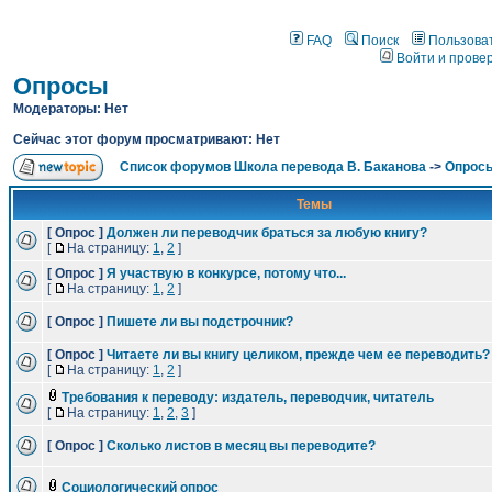
FAQ
Поиск
Пользова
Войти и прове
Опросы
Модераторы: Нет
Сейчас этот форум просматривают: Нет
Список форумов Школа перевода В. Баканова
->
Опрос
Темы
[ Опрос ]
Должен ли переводчик браться за любую книгу?
[
На страницу:
1
,
2
]
[ Опрос ]
Я участвую в конкурсе, потому что...
[
На страницу:
1
,
2
]
[ Опрос ]
Пишете ли вы подстрочник?
[ Опрос ]
Читаете ли вы книгу целиком, прежде чем ее переводить?
[
На страницу:
1
,
2
]
Требования к переводу: издатель, переводчик, читатель
[
На страницу:
1
,
2
,
3
]
[ Опрос ]
Сколько листов в месяц вы переводите?
Социологический опрос