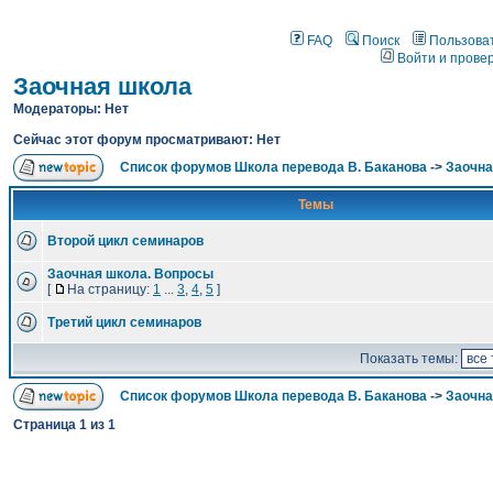
FAQ
Поиск
Пользова
Войти и прове
Заочная школа
Модераторы: Нет
Сейчас этот форум просматривают: Нет
Список форумов Школа перевода В. Баканова
->
Заочна
Темы
Второй цикл семинаров
Заочная школа. Вопросы
[
На страницу:
1
...
3
,
4
,
5
]
Третий цикл семинаров
Показать темы:
Список форумов Школа перевода В. Баканова
->
Заочна
Страница
1
из
1