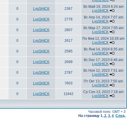
LyoSHICK
Вс Май 19, 2024 6:24 am
0
LyoSHICK
2367
LyoSHICK
Вс Апр 14, 2024 7:07 am
0
LyoSHICK
2778
LyoSHICK
Вс Мар 17, 2024 7:05 am
0
LyoSHICK
2807
LyoSHICK
Пн Фев 12, 2024 10:28 am
0
LyoSHICK
2617
LyoSHICK
Вс Янв 14, 2024 8:35 am
0
LyoSHICK
2585
LyoSHICK
Вс Dec 17, 2023 6:46 am
0
LyoSHICK
2699
LyoSHICK
Вс Ноя 12, 2023 7:51 am
0
LyoSHICK
2787
LyoSHICK
Пт Окт 13, 2023 7:50 am
0
LyoSHICK
7603
LyoSHICK
Ср Сен 13, 2023 7:18 am
0
LyoSHICK
11842
LyoSHICK
Часовой пояс: GMT + 3
На страницу
1
,
2
,
3
,
4
След.