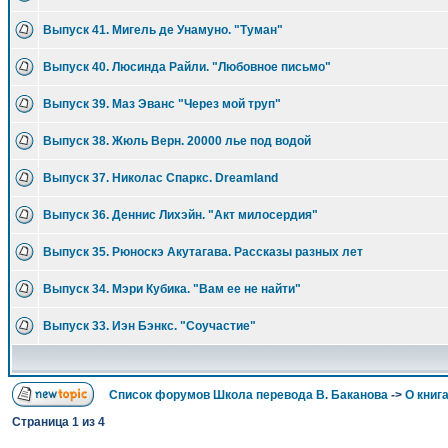
Выпуск 41. Мигель де Унамуно. "Туман"
Выпуск 40. Люсинда Райли. "Любовное письмо"
Выпуск 39. Маз Эванс "Через мой труп"
Выпуск 38. Жюль Верн. 20000 лье под водой
Выпуск 37. Николас Спаркс. Dreamland
Выпуск 36. Деннис Лихэйн. "Акт милосердия"
Выпуск 35. Рюноскэ Акутагава. Рассказы разных лет
Выпуск 34. Мэри Кубика. "Вам ее не найти"
Выпуск 33. Иэн Бэнкс. "Соучастие"
Список форумов Школа перевода В. Баканова
->
О книга
Страница
1
из
4