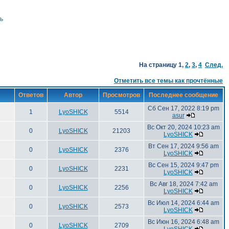
ь
На страницу
1
,
2
,
3
,
4
След.
Отметить все темы как прочтённые
Ответов
Автор
Просмотров
Последнее сообщение
Сб Сен 17, 2022 8:19 pm
1
LyoSHICK
5514
asur
Вс Окт 20, 2024 10:23 am
0
LyoSHICK
21203
LyoSHICK
Вт Сен 17, 2024 9:56 am
0
LyoSHICK
2376
LyoSHICK
Вс Сен 15, 2024 9:47 pm
0
LyoSHICK
2231
LyoSHICK
Вс Авг 18, 2024 7:42 am
0
LyoSHICK
2256
LyoSHICK
Вс Июл 14, 2024 6:44 am
0
LyoSHICK
2573
LyoSHICK
Вс Июн 16, 2024 6:48 am
0
LyoSHICK
2709