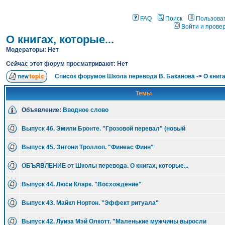
FAQ
Поиск
Пользова
Войти и прове
О книгах, которые...
Модераторы: Нет
Сейчас этот форум просматривают: Нет
Список форумов Школа перевода В. Баканова
->
О книга
Темы
Объявление:
Вводное слово
Выпуск 46. Эмили Бронте. "Грозовой перевал" (новый
Выпуск 45. Энтони Троллоп. "Финеас Финн"
ОБЪЯВЛЕНИЕ от Школы перевода. О книгах, которые...
Выпуск 44. Люси Кларк. "Восхождение"
Выпуск 43. Майкл Нортон. "Эффект ритуала"
Выпуск 42. Луиза Мэй Олкотт. "Маленькие мужчины выросли