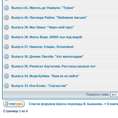
Выпуск 41. Мигель де Унамуно. "Туман"
Выпуск 40. Люсинда Райли. "Любовное письмо"
Выпуск 39. Маз Эванс "Через мой труп"
Выпуск 38. Жюль Верн. 20000 лье под водой
Выпуск 37. Николас Спаркс. Dreamland
Выпуск 36. Деннис Лихэйн. "Акт милосердия"
Выпуск 35. Рюноскэ Акутагава. Рассказы разных лет
Выпуск 34. Мэри Кубика. "Вам ее не найти"
Выпуск 33. Иэн Бэнкс. "Соучастие"
Показать темы:
Список форумов Школа перевода В. Баканова
->
О книга
Страница
1
из
4