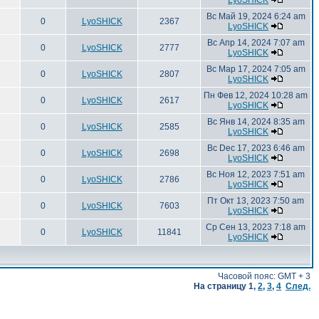
LyoSHICK
Вс Май 19, 2024 6:24 am
0
LyoSHICK
2367
LyoSHICK
Вс Апр 14, 2024 7:07 am
0
LyoSHICK
2777
LyoSHICK
Вс Мар 17, 2024 7:05 am
0
LyoSHICK
2807
LyoSHICK
Пн Фев 12, 2024 10:28 am
0
LyoSHICK
2617
LyoSHICK
Вс Янв 14, 2024 8:35 am
0
LyoSHICK
2585
LyoSHICK
Вс Dec 17, 2023 6:46 am
0
LyoSHICK
2698
LyoSHICK
Вс Ноя 12, 2023 7:51 am
0
LyoSHICK
2786
LyoSHICK
Пт Окт 13, 2023 7:50 am
0
LyoSHICK
7603
LyoSHICK
Ср Сен 13, 2023 7:18 am
0
LyoSHICK
11841
LyoSHICK
Часовой пояс: GMT + 3
На страницу
1
,
2
,
3
,
4
След.