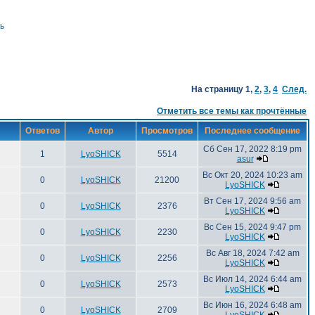
ь
На страницу
1
,
2
,
3
,
4
След.
Отметить все темы как прочтённые
Ответов
Автор
Просмотров
Последнее сообщение
Сб Сен 17, 2022 8:19 pm
1
LyoSHICK
5514
asur
Вс Окт 20, 2024 10:23 am
0
LyoSHICK
21200
LyoSHICK
Вт Сен 17, 2024 9:56 am
0
LyoSHICK
2376
LyoSHICK
Вс Сен 15, 2024 9:47 pm
0
LyoSHICK
2230
LyoSHICK
Вс Авг 18, 2024 7:42 am
0
LyoSHICK
2256
LyoSHICK
Вс Июл 14, 2024 6:44 am
0
LyoSHICK
2573
LyoSHICK
Вс Июн 16, 2024 6:48 am
0
LyoSHICK
2709