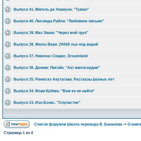
Выпуск 41. Мигель де Унамуно. "Туман"
Выпуск 40. Люсинда Райли. "Любовное письмо"
Выпуск 39. Маз Эванс "Через мой труп"
Выпуск 38. Жюль Верн. 20000 лье под водой
Выпуск 37. Николас Спаркс. Dreamland
Выпуск 36. Деннис Лихэйн. "Акт милосердия"
Выпуск 35. Рюноскэ Акутагава. Рассказы разных лет
Выпуск 34. Мэри Кубика. "Вам ее не найти"
Выпуск 33. Иэн Бэнкс. "Соучастие"
Список форумов Школа перевода В. Баканова
->
О книга
Страница
1
из
4