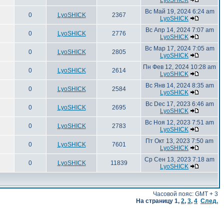
LyoSHICK
Вс Май 19, 2024 6:24 am
0
LyoSHICK
2367
LyoSHICK
Вс Апр 14, 2024 7:07 am
0
LyoSHICK
2776
LyoSHICK
Вс Мар 17, 2024 7:05 am
0
LyoSHICK
2805
LyoSHICK
Пн Фев 12, 2024 10:28 am
0
LyoSHICK
2614
LyoSHICK
Вс Янв 14, 2024 8:35 am
0
LyoSHICK
2584
LyoSHICK
Вс Dec 17, 2023 6:46 am
0
LyoSHICK
2695
LyoSHICK
Вс Ноя 12, 2023 7:51 am
0
LyoSHICK
2783
LyoSHICK
Пт Окт 13, 2023 7:50 am
0
LyoSHICK
7601
LyoSHICK
Ср Сен 13, 2023 7:18 am
0
LyoSHICK
11839
LyoSHICK
Часовой пояс: GMT + 3
На страницу
1
,
2
,
3
,
4
След.