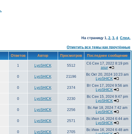
ь
На страницу
1
,
2
,
3
,
4
След.
Отметить все темы как прочтённые
Ответов
Автор
Просмотров
Последнее сообщение
Сб Сен 17, 2022 8:19 pm
1
LyoSHICK
5512
asur
Вс Окт 20, 2024 10:23 am
0
LyoSHICK
21196
LyoSHICK
Вт Сен 17, 2024 9:56 am
0
LyoSHICK
2374
LyoSHICK
Вс Сен 15, 2024 9:47 pm
0
LyoSHICK
2230
LyoSHICK
Вс Авг 18, 2024 7:42 am
0
LyoSHICK
2256
LyoSHICK
Вс Июл 14, 2024 6:44 am
0
LyoSHICK
2571
LyoSHICK
Вс Июн 16, 2024 6:48 am
0
LyoSHICK
2705