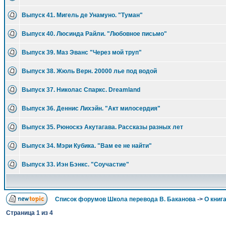
Выпуск 41. Мигель де Унамуно. "Туман"
Выпуск 40. Люсинда Райли. "Любовное письмо"
Выпуск 39. Маз Эванс "Через мой труп"
Выпуск 38. Жюль Верн. 20000 лье под водой
Выпуск 37. Николас Спаркс. Dreamland
Выпуск 36. Деннис Лихэйн. "Акт милосердия"
Выпуск 35. Рюноскэ Акутагава. Рассказы разных лет
Выпуск 34. Мэри Кубика. "Вам ее не найти"
Выпуск 33. Иэн Бэнкс. "Соучастие"
Список форумов Школа перевода В. Баканова
->
О книга
Страница
1
из
4