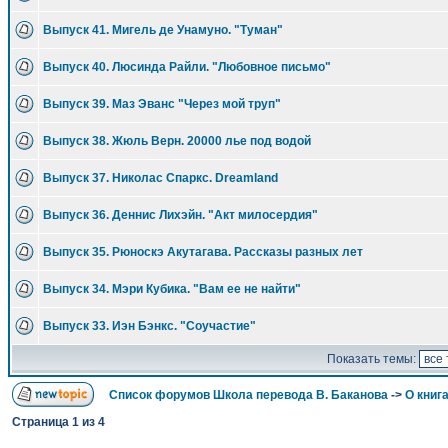
Выпуск 41. Мигель де Унамуно. "Туман"
Выпуск 40. Люсинда Райли. "Любовное письмо"
Выпуск 39. Маз Эванс "Через мой труп"
Выпуск 38. Жюль Верн. 20000 лье под водой
Выпуск 37. Николас Спаркс. Dreamland
Выпуск 36. Деннис Лихэйн. "Акт милосердия"
Выпуск 35. Рюноскэ Акутагава. Рассказы разных лет
Выпуск 34. Мэри Кубика. "Вам ее не найти"
Выпуск 33. Иэн Бэнкс. "Соучастие"
Показать темы:
Список форумов Школа перевода В. Баканова
->
О книга
Страница
1
из
4