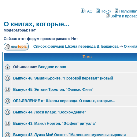
FAQ
Поиск
Пользова
Войти и прове
О книгах, которые...
Модераторы: Нет
Сейчас этот форум просматривают: Нет
Список форумов Школа перевода В. Баканова
->
О книга
Темы
Объявление:
Вводное слово
Выпуск 46. Эмили Бронте. "Грозовой перевал" (новый
Выпуск 45. Энтони Троллоп. "Финеас Финн"
ОБЪЯВЛЕНИЕ от Школы перевода. О книгах, которые...
Выпуск 44. Люси Кларк. "Восхождение"
Выпуск 43. Майкл Нортон. "Эффект ритуала"
Выпуск 42. Луиза Мэй Олкотт. "Маленькие мужчины выросли