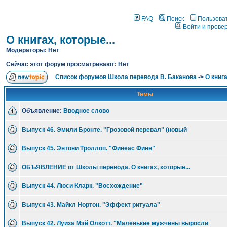
FAQ
Поиск
Пользова
Войти и прове
О книгах, которые...
Модераторы: Нет
Сейчас этот форум просматривают: Нет
Список форумов Школа перевода В. Баканова
->
О книга
Темы
Объявление:
Вводное слово
Выпуск 46. Эмили Бронте. "Грозовой перевал" (новый
Выпуск 45. Энтони Троллоп. "Финеас Финн"
ОБЪЯВЛЕНИЕ от Школы перевода. О книгах, которые...
Выпуск 44. Люси Кларк. "Восхождение"
Выпуск 43. Майкл Нортон. "Эффект ритуала"
Выпуск 42. Луиза Мэй Олкотт. "Маленькие мужчины выросли