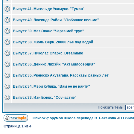
Выпуск 41. Мигель де Унамуно. "Туман"
Выпуск 40. Люсинда Райли. "Любовное письмо"
Выпуск 39. Маз Эванс "Через мой труп"
Выпуск 38. Жюль Верн. 20000 лье под водой
Выпуск 37. Николас Спаркс. Dreamland
Выпуск 36. Деннис Лихэйн. "Акт милосердия"
Выпуск 35. Рюноскэ Акутагава. Рассказы разных лет
Выпуск 34. Мэри Кубика. "Вам ее не найти"
Выпуск 33. Иэн Бэнкс. "Соучастие"
Показать темы:
Список форумов Школа перевода В. Баканова
->
О книга
Страница
1
из
4