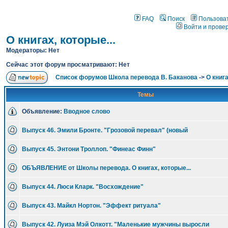
FAQ
Поиск
Пользова
Войти и прове
О книгах, которые...
Модераторы: Нет
Сейчас этот форум просматривают: Нет
Список форумов Школа перевода В. Баканова
->
О книга
Темы
Объявление:
Вводное слово
Выпуск 46. Эмили Бронте. "Грозовой перевал" (новый
Выпуск 45. Энтони Троллоп. "Финеас Финн"
ОБЪЯВЛЕНИЕ от Школы перевода. О книгах, которые...
Выпуск 44. Люси Кларк. "Восхождение"
Выпуск 43. Майкл Нортон. "Эффект ритуала"
Выпуск 42. Луиза Мэй Олкотт. "Маленькие мужчины выросли