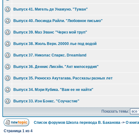
Выпуск 41. Мигель де Унамуно. "Туман"
Выпуск 40. Люсинда Райли. "Любовное письмо"
Выпуск 39. Маз Эванс "Через мой труп"
Выпуск 38. Жюль Верн. 20000 лье под водой
Выпуск 37. Николас Спаркс. Dreamland
Выпуск 36. Деннис Лихэйн. "Акт милосердия"
Выпуск 35. Рюноскэ Акутагава. Рассказы разных лет
Выпуск 34. Мэри Кубика. "Вам ее не найти"
Выпуск 33. Иэн Бэнкс. "Соучастие"
Показать темы:
Список форумов Школа перевода В. Баканова
->
О книга
Страница
1
из
4