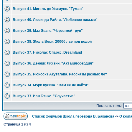
Выпуск 41. Мигель де Унамуно. "Туман"
Выпуск 40. Люсинда Райли. "Любовное письмо"
Выпуск 39. Маз Эванс "Через мой труп"
Выпуск 38. Жюль Верн. 20000 лье под водой
Выпуск 37. Николас Спаркс. Dreamland
Выпуск 36. Деннис Лихэйн. "Акт милосердия"
Выпуск 35. Рюноскэ Акутагава. Рассказы разных лет
Выпуск 34. Мэри Кубика. "Вам ее не найти"
Выпуск 33. Иэн Бэнкс. "Соучастие"
Показать темы:
Список форумов Школа перевода В. Баканова
->
О книга
Страница
1
из
4