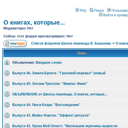
FAQ
Поиск
Пользова
Войти и прове
О книгах, которые...
Модераторы: Нет
Сейчас этот форум просматривают: Нет
Список форумов Школа перевода В. Баканова
->
О книга
Темы
Объявление:
Вводное слово
Выпуск 46. Эмили Бронте. "Грозовой перевал" (новый
Выпуск 45. Энтони Троллоп. "Финеас Финн"
ОБЪЯВЛЕНИЕ от Школы перевода. О книгах, которые...
Выпуск 44. Люси Кларк. "Восхождение"
Выпуск 43. Майкл Нортон. "Эффект ритуала"
Выпуск 42. Луиза Мэй Олкотт. "Маленькие мужчины выросли