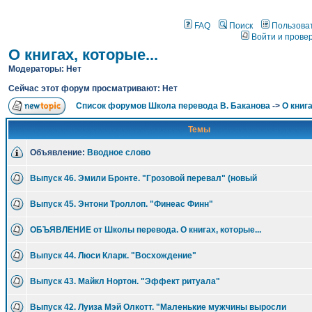
FAQ
Поиск
Пользова
Войти и прове
О книгах, которые...
Модераторы: Нет
Сейчас этот форум просматривают: Нет
Список форумов Школа перевода В. Баканова
->
О книга
Темы
Объявление:
Вводное слово
Выпуск 46. Эмили Бронте. "Грозовой перевал" (новый
Выпуск 45. Энтони Троллоп. "Финеас Финн"
ОБЪЯВЛЕНИЕ от Школы перевода. О книгах, которые...
Выпуск 44. Люси Кларк. "Восхождение"
Выпуск 43. Майкл Нортон. "Эффект ритуала"
Выпуск 42. Луиза Мэй Олкотт. "Маленькие мужчины выросли