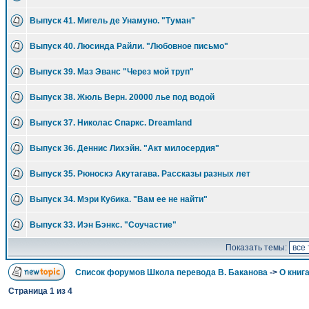
Выпуск 41. Мигель де Унамуно. "Туман"
Выпуск 40. Люсинда Райли. "Любовное письмо"
Выпуск 39. Маз Эванс "Через мой труп"
Выпуск 38. Жюль Верн. 20000 лье под водой
Выпуск 37. Николас Спаркс. Dreamland
Выпуск 36. Деннис Лихэйн. "Акт милосердия"
Выпуск 35. Рюноскэ Акутагава. Рассказы разных лет
Выпуск 34. Мэри Кубика. "Вам ее не найти"
Выпуск 33. Иэн Бэнкс. "Соучастие"
Показать темы:
Список форумов Школа перевода В. Баканова
->
О книга
Страница
1
из
4