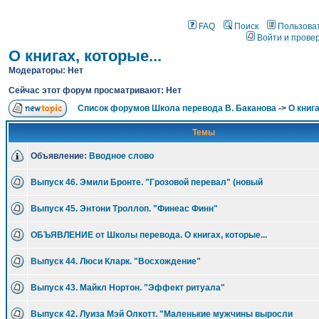
FAQ
Поиск
Пользова
Войти и прове
О книгах, которые...
Модераторы: Нет
Сейчас этот форум просматривают: Нет
Список форумов Школа перевода В. Баканова
->
О книга
Темы
Объявление:
Вводное слово
Выпуск 46. Эмили Бронте. "Грозовой перевал" (новый
Выпуск 45. Энтони Троллоп. "Финеас Финн"
ОБЪЯВЛЕНИЕ от Школы перевода. О книгах, которые...
Выпуск 44. Люси Кларк. "Восхождение"
Выпуск 43. Майкл Нортон. "Эффект ритуала"
Выпуск 42. Луиза Мэй Олкотт. "Маленькие мужчины выросли