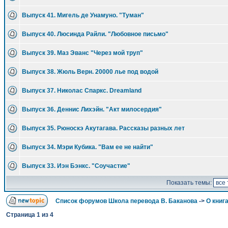
Выпуск 41. Мигель де Унамуно. "Туман"
Выпуск 40. Люсинда Райли. "Любовное письмо"
Выпуск 39. Маз Эванс "Через мой труп"
Выпуск 38. Жюль Верн. 20000 лье под водой
Выпуск 37. Николас Спаркс. Dreamland
Выпуск 36. Деннис Лихэйн. "Акт милосердия"
Выпуск 35. Рюноскэ Акутагава. Рассказы разных лет
Выпуск 34. Мэри Кубика. "Вам ее не найти"
Выпуск 33. Иэн Бэнкс. "Соучастие"
Показать темы:
Список форумов Школа перевода В. Баканова
->
О книга
Страница
1
из
4