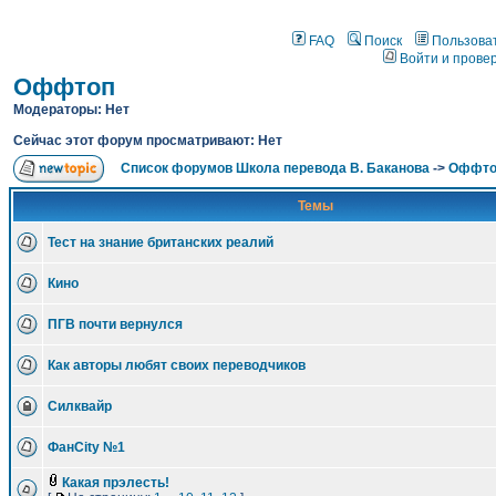
FAQ
Поиск
Пользова
Войти и прове
Оффтоп
Модераторы: Нет
Сейчас этот форум просматривают: Нет
Список форумов Школа перевода В. Баканова
->
Оффто
Темы
Тест на знание британских реалий
Кино
ПГВ почти вернулся
Как авторы любят своих переводчиков
Силквайр
ФанCity №1
Какая прэлесть!