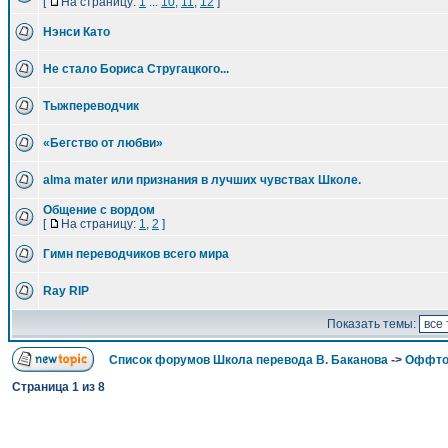
[
На страницу:
1
...
10
,
11
,
12
]
Нэнси Като
Не стало Бориса Стругацкого...
Тыжпереводчик
«Бегство от любви»
alma mater или признания в лучших чувствах Школе.
Общение с вордом
[
На страницу:
1
,
2
]
Гимн переводчиков всего мира
Ray RIP
Показать темы:
Список форумов Школа перевода В. Баканова
->
Оффто
Страница
1
из
8