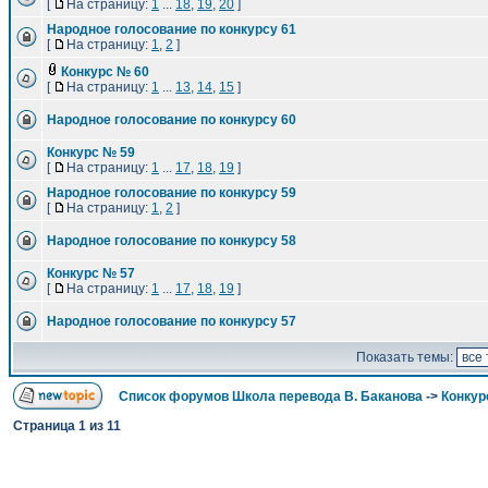
[
На страницу:
1
...
18
,
19
,
20
]
Народное голосование по конкурсу 61
[
На страницу:
1
,
2
]
Конкурс № 60
[
На страницу:
1
...
13
,
14
,
15
]
Народное голосование по конкурсу 60
Конкурс № 59
[
На страницу:
1
...
17
,
18
,
19
]
Народное голосование по конкурсу 59
[
На страницу:
1
,
2
]
Народное голосование по конкурсу 58
Конкурс № 57
[
На страницу:
1
...
17
,
18
,
19
]
Народное голосование по конкурсу 57
Показать темы:
Список форумов Школа перевода В. Баканова
->
Конкур
Страница
1
из
11