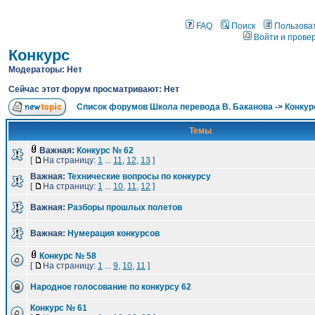
FAQ
Поиск
Пользова
Войти и прове
Конкурс
Модераторы: Нет
Сейчас этот форум просматривают: Нет
Список форумов Школа перевода В. Баканова
->
Конкур
Темы
Важная:
Конкурс № 62
[
На страницу:
1
...
11
,
12
,
13
]
Важная:
Технические вопросы по конкурсу
[
На страницу:
1
...
10
,
11
,
12
]
Важная:
Разборы прошлых полетов
Важная:
Нумерация конкурсов
Конкурс № 58
[
На страницу:
1
...
9
,
10
,
11
]
Народное голосование по конкурсу 62
Конкурс № 61