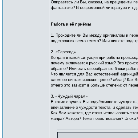
Опираетесь ли Вы, скажем, на прецеденты пе
фантастике? В современной литературе и т.д
Работа и её приёмы
1. Проходите ли Вы между оригиналом и пере
подстрочник всего текста? Или пишете подстр
2. «Переход».
Когда и в какой ситуации при работы происхо
почему включается русский язык? Это происх
обратно? Или есть своеобразные блоки работы,
Что является для Вас естественной единицей
сложное синтаксическое целое? абзац? Как В
отчего это зависит в больше степени: от пере
3. «Чуждый чарам»
В каких случаях Вы подчёркиваете чуждость, 
впечатление о чуждости текста, и сделать те
Как Вам кажется, где стоит использовать этот
жанра? Автора? Темы повествования? Эпохи?