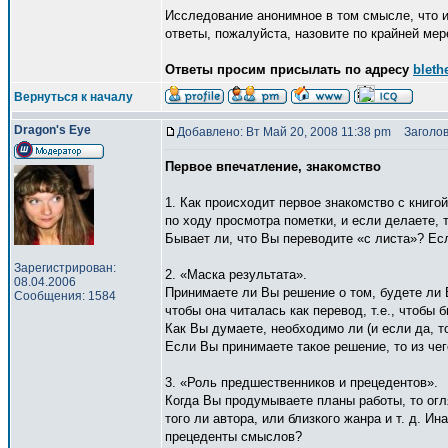
Исследование анонимное в том смысле, что и
ответы, пожалуйста, назовите по крайней ме
Ответы просим присылать по адресу
bleth
Вернуться к началу
Dragon's Eye
Добавлено: Вт Май 20, 2008 11:38 pm
Заголов
Первое впечатление, знакомство
1. Как происходит первое знакомство с книго
по ходу просмотра пометки, и если делаете, 
Бывает ли, что Вы переводите «с листа»? Есл
Зарегистрирован:
2. «Маска результата».
08.04.2006
Принимаете ли Вы решение о том, будете ли В
Сообщения: 1584
чтобы она читалась как перевод, т.е., чтобы 
Как Вы думаете, необходимо ли (и если да, т
Если Вы принимаете такое решение, то из че
3. «Роль предшественников и прецедентов».
Когда Вы продумываете планы работы, то огл
того ли автора, или близкого жанра и т. д. Ин
прецеденты смыслов?