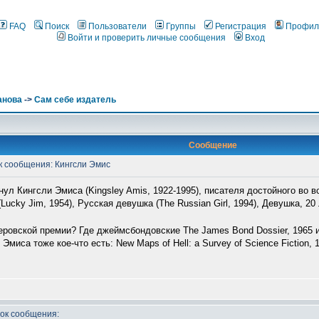
FAQ
Поиск
Пользователи
Группы
Регистрация
Профил
Войти и проверить личные сообщения
Вход
анова
->
Сам себе издатель
Сообщение
 сообщения: Кингсли Эмис
нул Кингсли Эмиса (Kingsley Amis, 1922-1995), писателя достойного во 
cky Jim, 1954), Русская девушка (The Russian Girl, 1994), Девушка, 20 л
керовской премии? Где джеймсбондовские The James Bond Dossier, 1965 и 
иса тоже кое-что есть: New Maps of Hell: a Survey of Science Fiction, 1
ок сообщения: