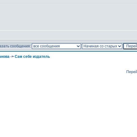
азать сообщения:
анова
->
Сам себе издатель
Перей