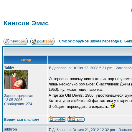
Кингсли Эмис
Список форумов Школа перевода В. Бак
Автор
Tabby
Добавлено: Чт Окт 23, 2008 5:31 pm
Заголовок
Интересно, почему никто до сих пор не упомя
лишь несколько романов: Счастливчик Джим (Lu
1963), ну, может еще парочка.
А где же Old Devils, 1986, удостоившиеся Бу
Зарегистрирован:
13.05.2006
Кстати, для любителей фантастики у старины Эм
Сообщения: 274
В общем, переводить и издавать.
Вернуться к началу
sibkron
Добавлено: Вт Фев 21, 2012 12:32 pm
Заголов