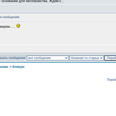
 оснований для беспокойства. Ждем-с...
к сообщения:
веряю.....
азать сообщения:
анова
->
Конкурс
Перей