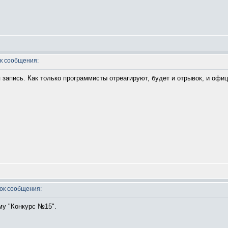
к сообщения:
 запись. Как только программисты отреагируют, будет и отрывок, и офи
к сообщения:
му "Конкурс №15".