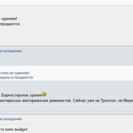
е одиноки!
 продаются.
к сообщения:
точно не одиноки!
изданы и продаются.
з Барчестерских хроник
 интересных викторианских романистов. Сейчас уже ни Троллоп, ни Меред
к сообщения:
то кино выйдет.