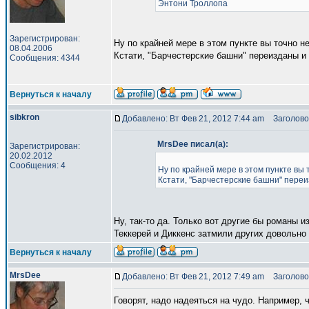
Энтони Троллопа
Зарегистрирован:
Ну по крайней мере в этом пункте вы точно н
08.04.2006
Кстати, "Барчестерские башни" переизданы и
Сообщения: 4344
Вернуться к началу
sibkron
Добавлено: Вт Фев 21, 2012 7:44 am
Заголово
MrsDee писал(а):
Зарегистрирован:
20.02.2012
Сообщения: 4
Ну по крайней мере в этом пункте вы 
Кстати, "Барчестерские башни" пере
Ну, так-то да. Только вот другие бы романы и
Теккерей и Диккенс затмили других довольно
Вернуться к началу
MrsDee
Добавлено: Вт Фев 21, 2012 7:49 am
Заголово
Говорят, надо надеяться на чудо. Например, ч