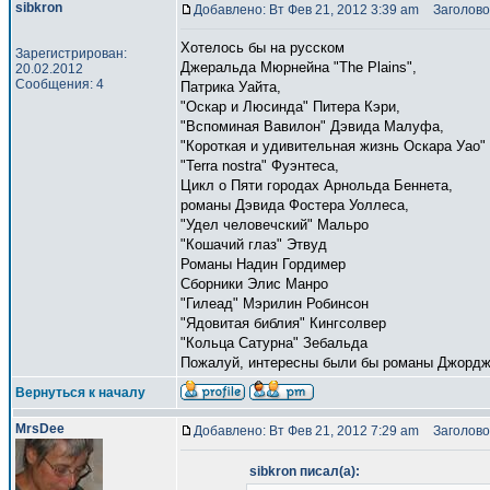
sibkron
Добавлено: Вт Фев 21, 2012 3:39 am
Заголово
Хотелось бы на русском
Зарегистрирован:
Джеральда Мюрнейна "The Plains",
20.02.2012
Сообщения: 4
Патрика Уайта,
"Оскар и Люсинда" Питера Кэри,
"Вспоминая Вавилон" Дэвида Малуфа,
"Короткая и удивительная жизнь Оскара Уао"
"Terra nostra" Фуэнтеса,
Цикл о Пяти городах Арнольда Беннета,
романы Дэвида Фостера Уоллеса,
"Удел человечский" Мальро
"Кошачий глаз" Этвуд
Романы Надин Гордимер
Сборники Элис Манро
"Гилеад" Мэрилин Робинсон
"Ядовитая библия" Кингсолвер
"Кольца Сатурна" Зебальда
Пожалуй, интересны были бы романы Джордж
Вернуться к началу
MrsDee
Добавлено: Вт Фев 21, 2012 7:29 am
Заголово
sibkron писал(а):