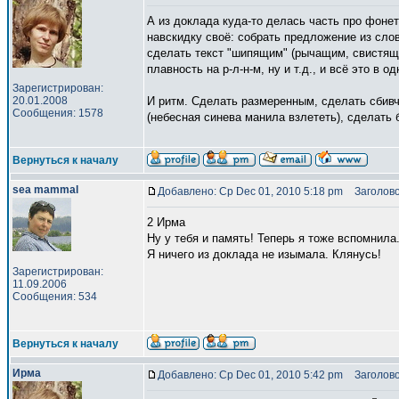
А из доклада куда-то делась часть про фонет
навскидку своё: собрать предложение из слов
сделать текст "шипящим" (рычащим, свистя
плавность на р-л-н-м, ну и т.д., и всё это в 
Зарегистрирован:
20.01.2008
И ритм. Сделать размеренным, сделать сбив
Сообщения: 1578
(небесная синева манила взлететь), сделать б
Вернуться к началу
sea mammal
Добавлено: Ср Dec 01, 2010 5:18 pm
Заголово
2 Ирма
Ну у тебя и память! Теперь я тоже вспомнила
Я ничего из доклада не изымала. Клянусь!
Зарегистрирован:
11.09.2006
Сообщения: 534
Вернуться к началу
Ирма
Добавлено: Ср Dec 01, 2010 5:42 pm
Заголово