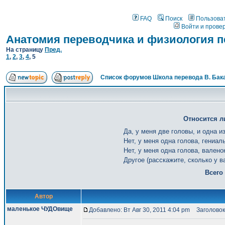
FAQ
Поиск
Пользова
Войти и прове
Анатомия переводчика и физиология п
На страницу
Пред.
1
,
2
,
3
,
4
,
5
Список форумов Школа перевода В. Бак
Относится л
Да, у меня две головы, и одна и
Нет, у меня одна голова, гениал
Нет, у меня одна голова, валено
Другое (расскажите, сколько у в
Всего
Автор
маленькое ЧУДОвище
Добавлено: Вт Авг 30, 2011 4:04 pm
Заголовок