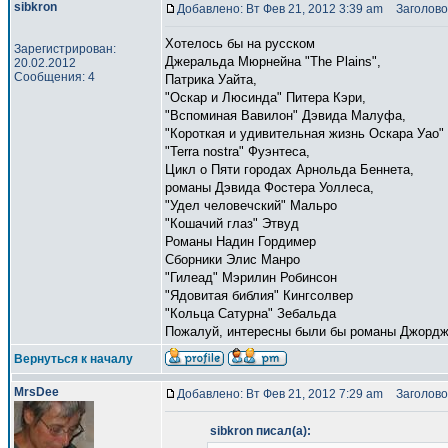
sibkron
Добавлено: Вт Фев 21, 2012 3:39 am
Заголово
Хотелось бы на русском
Зарегистрирован:
Джеральда Мюрнейна "The Plains",
20.02.2012
Сообщения: 4
Патрика Уайта,
"Оскар и Люсинда" Питера Кэри,
"Вспоминая Вавилон" Дэвида Малуфа,
"Короткая и удивительная жизнь Оскара Уао"
"Terra nostra" Фуэнтеса,
Цикл о Пяти городах Арнольда Беннета,
романы Дэвида Фостера Уоллеса,
"Удел человечский" Мальро
"Кошачий глаз" Этвуд
Романы Надин Гордимер
Сборники Элис Манро
"Гилеад" Мэрилин Робинсон
"Ядовитая библия" Кингсолвер
"Кольца Сатурна" Зебальда
Пожалуй, интересны были бы романы Джордж
Вернуться к началу
MrsDee
Добавлено: Вт Фев 21, 2012 7:29 am
Заголово
sibkron писал(а):