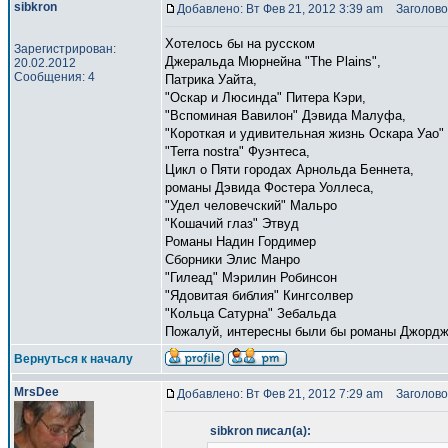
sibkron
Добавлено: Вт Фев 21, 2012 3:39 am
Заголово
Хотелось бы на русском
Зарегистрирован:
Джеральда Мюрнейна "The Plains",
20.02.2012
Сообщения: 4
Патрика Уайта,
"Оскар и Люсинда" Питера Кэри,
"Вспоминая Вавилон" Дэвида Малуфа,
"Короткая и удивительная жизнь Оскара Уао"
"Terra nostra" Фуэнтеса,
Цикл о Пяти городах Арнольда Беннета,
романы Дэвида Фостера Уоллеса,
"Удел человечский" Мальро
"Кошачий глаз" Этвуд
Романы Надин Гордимер
Сборники Элис Манро
"Гилеад" Мэрилин Робинсон
"Ядовитая библия" Кингсолвер
"Кольца Сатурна" Зебальда
Пожалуй, интересны были бы романы Джордж
Вернуться к началу
MrsDee
Добавлено: Вт Фев 21, 2012 7:29 am
Заголово
sibkron писал(а):