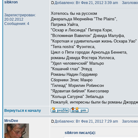
sibkron
Добавлено: Вт Фев 21, 2012 3:39 am
Заголово
Хотелось бы на русском
Зарегистрирован:
Джеральда Мюрнейна "The Plains",
20.02.2012
Сообщения: 4
Патрика Уайта,
"Оскар и Люсинда" Питера Кэри,
"Вспоминая Вавилон" Дэвида Малуфа,
"Короткая и удивительная жизнь Оскара Уао"
"Terra nostra" Фуэнтеса,
Цикл о Пяти городах Арнольда Беннета,
романы Дэвида Фостера Уоллеса,
"Удел человечский" Мальро
"Кошачий глаз" Этвуд
Романы Надин Гордимер
Сборники Элис Манро
"Гилеад" Мэрилин Робинсон
"Ядовитая библия" Кингсолвер
"Кольца Сатурна" Зебальда
Пожалуй, интересны были бы романы Джордж
Вернуться к началу
MrsDee
Добавлено: Вт Фев 21, 2012 7:29 am
Заголово
sibkron писал(а):