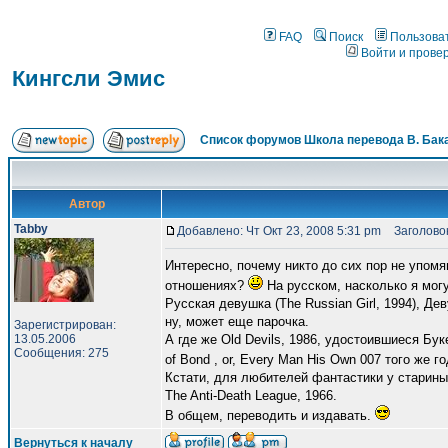
FAQ
Поиск
Пользова
Войти и прове
Кингсли Эмис
Список форумов Школа перевода В. Бак
Автор
Tabby
Добавлено: Чт Окт 23, 2008 5:31 pm
Заголовок
Интересно, почему никто до сих пор не упомя
отношениях?
На русском, насколько я мог
Русская девушка (The Russian Girl, 1994), Дев
ну, может еще парочка.
Зарегистрирован:
13.05.2006
А где же Old Devils, 1986, удостоившиеся Бу
Сообщения: 275
of Bond , or, Every Man His Own 007 того же г
Кстати, для любителей фантастики у старины Э
The Anti-Death League, 1966.
В общем, переводить и издавать.
Вернуться к началу