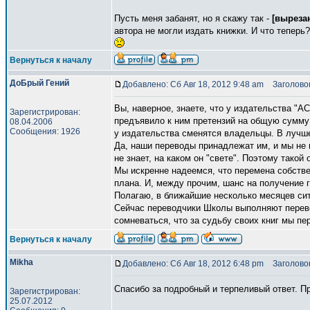
Пусть меня забанят, но я скажу так -
[выреза
автора не могли издать книжки. И что теперь
Вернуться к началу
ДоБрый Гений
Добавлено: Сб Авг 18, 2012 9:48 am
Заголовок
Вы, наверное, знаете, что у издательства "А
Зарегистрирован:
предъявило к ним претензий на общую сумму
08.04.2006
Сообщения: 1926
у издательства сменятся владельцы. В лучше
Да, наши переводы принадлежат им, и мы не 
не знает, на каком он "свете". Поэтому такой о
Мы искренне надеемся, что перемена собстве
плана. И, между прочим, шанс на получение г
Полагаю, в ближайшие несколько месяцев сит
Сейчас переводчики Школы выполняют перевод
сомневаться, что за судьбу своих книг мы п
Вернуться к началу
Mikha
Добавлено: Сб Авг 18, 2012 6:48 pm
Заголовок
Спасибо за подробный и терпеливый ответ. П
Зарегистрирован:
25.07.2012