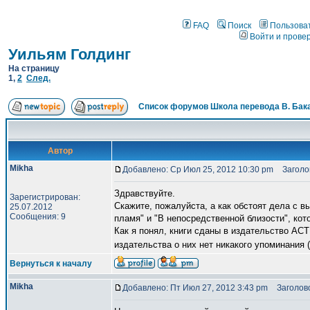
FAQ
Поиск
Пользова
Войти и прове
Уильям Голдинг
На страницу
1
,
2
След.
Список форумов Школа перевода В. Бак
Автор
Mikha
Добавлено: Ср Июл 25, 2012 10:30 pm
Заголов
Здравствуйте.
Зарегистрирован:
Скажите, пожалуйста, а как обстоят дела с в
25.07.2012
Сообщения: 9
пламя" и "В непосредственной близости", к
Как я понял, книги сданы в издательство АСТ 
издательства о них нет никакого упоминания 
Вернуться к началу
Mikha
Добавлено: Пт Июл 27, 2012 3:43 pm
Заголово