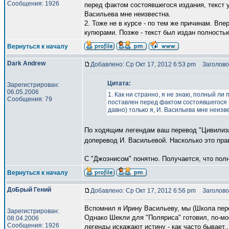
Сообщения: 1926
перед фактом состоявшегося издания, текст у
Васильева мне неизвестна.
2. Тоже не в курсе - по тем же причинам. В
купюрами. Позже - текст был издан полностью.
Вернуться к началу
Dark Andrew
Добавлено: Ср Окт 17, 2012 6:53 pm
Заголово
Цитата:
Зарегистрирован:
06.05.2006
1. Как ни странно, я не знаю, полный ли
Сообщения: 79
поставлен перед фактом состоявшегося и
давно) только я, И. Васильева мне неизв
По ходящим легендам ваш перевод "Цивилиза
доперевод И. Васильевой. Насколько это пра
С "Джоэнисом" понятно. Получается, что полн
Вернуться к началу
ДоБрый Гений
Добавлено: Ср Окт 17, 2012 6:56 pm
Заголово
Вспомнил я Ирину Васильеву, мы (Школа пере
Зарегистрирован:
Однако Шекли для "Поляриса" готовил, по-мо
08.04.2006
Сообщения: 1926
легенды искажают истину - как часто бывает..