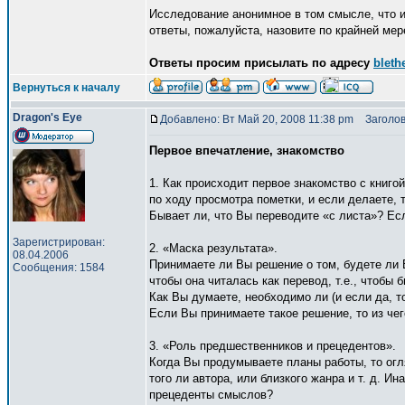
Исследование анонимное в том смысле, что и
ответы, пожалуйста, назовите по крайней ме
Ответы просим присылать по адресу
bleth
Вернуться к началу
Dragon's Eye
Добавлено: Вт Май 20, 2008 11:38 pm
Заголов
Первое впечатление, знакомство
1. Как происходит первое знакомство с книго
по ходу просмотра пометки, и если делаете, 
Бывает ли, что Вы переводите «с листа»? Есл
Зарегистрирован:
2. «Маска результата».
08.04.2006
Принимаете ли Вы решение о том, будете ли В
Сообщения: 1584
чтобы она читалась как перевод, т.е., чтобы 
Как Вы думаете, необходимо ли (и если да, т
Если Вы принимаете такое решение, то из че
3. «Роль предшественников и прецедентов».
Когда Вы продумываете планы работы, то огл
того ли автора, или близкого жанра и т. д. Ин
прецеденты смыслов?