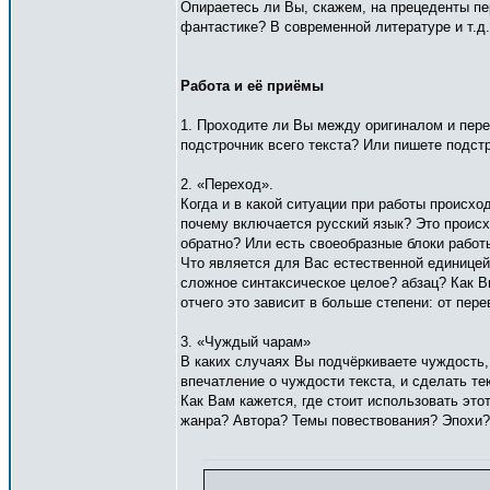
Опираетесь ли Вы, скажем, на прецеденты пе
фантастике? В современной литературе и т.д
Работа и её приёмы
1. Проходите ли Вы между оригиналом и пере
подстрочник всего текста? Или пишете подстр
2. «Переход».
Когда и в какой ситуации при работы происхо
почему включается русский язык? Это происх
обратно? Или есть своеобразные блоки работы,
Что является для Вас естественной единицей
сложное синтаксическое целое? абзац? Как В
отчего это зависит в больше степени: от пере
3. «Чуждый чарам»
В каких случаях Вы подчёркиваете чуждость, 
впечатление о чуждости текста, и сделать те
Как Вам кажется, где стоит использовать этот
жанра? Автора? Темы повествования? Эпохи?