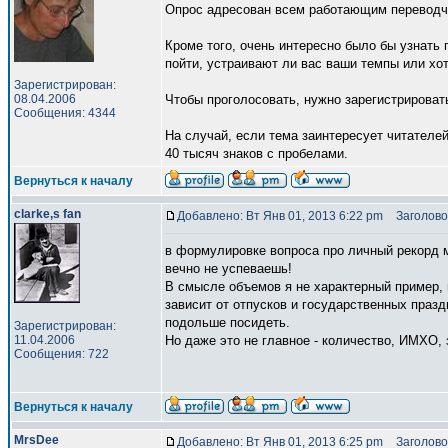
Опрос адресован всем работающим переводчик
Кроме того, очень интересно было бы узнать 
пойти, устраивают ли вас ваши темпы или хо
Зарегистрирован:
08.04.2006
Чтобы проголосовать, нужно зарегистрировать
Сообщения: 4344
На случай, если тема заинтересует читателе
40 тысяч знаков с пробелами.
Вернуться к началу
clarke,s fan
Добавлено: Вт Янв 01, 2013 6:22 pm
Заголово
в формулировке вопроса про личный рекорд м
вечно не успеваешь!
В смысле объемов я не характерный пример, 
зависит от отпусков и государственных празд
подольше посидеть.
Зарегистрирован:
11.04.2006
Но даже это не главное - количество, ИМХО, 
Сообщения: 722
Вернуться к началу
MrsDee
Добавлено: Вт Янв 01, 2013 6:25 pm
Заголово