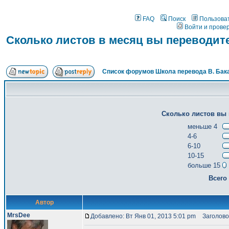
FAQ
Поиск
Пользова
Войти и прове
Сколько листов в месяц вы переводит
Список форумов Школа перевода В. Бак
Сколько листов вы 
меньше 4
4-6
6-10
10-15
больше 15
Всего
Автор
MrsDee
Добавлено: Вт Янв 01, 2013 5:01 pm
Заголовок