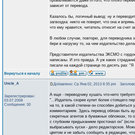
проваливаются даже оттого, что плохо перев
зависит от перевода.
Казалось бы, логичный вывод: ну и переводит
загвоздка: никто не поверит, что она и впрямь
что ему нравится, читатель относит на счет а
В любом случае, повторю, для переводчика эт
бери в нагрузку то, на чем издательство дела
Представители издательства ЭКСМО с гордос
написаны. И это правда. А уж каких страдан
писали на каждой странице по десять раз: "Я с
Вернуться к началу
Uncle_A
Добавлено: Ср Янв 02, 2013 8:35 pm
Заголово
А еще - переводчику кушать что-нито требует
Зарегистрирован:
"...Издатель скорее купит более стоящего пе
03.07.2008
Сообщения: 30
на то, в какой степени он способен добиться
комментарием. Здесь перевод обязан быть ау
секретных агентов в бумажных обложках, то о
с глубоким придыханием простонал он" (если я
выбрасывать куски - дело редакторское. Мож
цветом и не забыть сообщить в редакцию, что