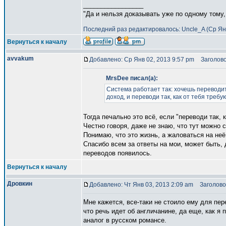
_________________
"Да и нельзя доказывать уже по одному тому,
Последний раз редактировалось: Uncle_A (Ср Янв
Вернуться к началу
avvakum
Добавлено: Ср Янв 02, 2013 9:57 pm
Заголово
MrsDee писал(а):
Система работает так: хочешь переводит
доход, и переводи так, как от тебя требую
Тогда печально это всё, если "переводи так, 
Честно говоря, даже не знаю, что тут можно с
Понимаю, что это жизнь, а жаловаться на неё
Спасибо всем за ответы на мои, может быть, 
переводов появилось.
Вернуться к началу
Дровкин
Добавлено: Чт Янв 03, 2013 2:09 am
Заголовок
Мне кажется, все-таки не стоило ему для пере
что речь идет об англичанине, да еще, как я 
аналог в русском романсе.