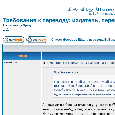
FAQ
Поиск
Пользова
Войти и прове
Требования к переводу: издатель, пер
На страницу
Пред.
1
,
2
,
3
Список форумов Школа перевода В. Бак
Автор
avvakum
Добавлено: Ср Янв 02, 2013 7:38 pm
Заголово
MrsDee писал(а):
Я знаю по крайней мере один случай, ког
гораздо лучшей первой. А я этот перевод
самой в жизни не хватило бы духа так ре
будет наша с переводчиком маленькая 
А стоит ли вообще заниматься улучшениями? 
вместо какого-нибудь бездарного писателя ку
Не думаю, что читатель много потеряет, если