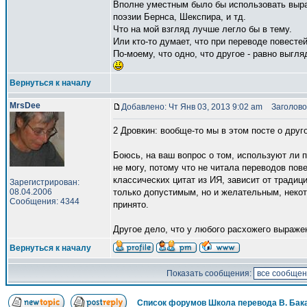
Вполне уместным было бы использовать выра
поэзии Бернса, Шекспира, и тд.
Что на мой взгляд лучше легло бы в тему.
Или кто-то думает, что при переводе повесте
По-моему, что одно, что другое - равно выгля
Вернуться к началу
MrsDee
Добавлено: Чт Янв 03, 2013 9:02 am
Заголово
2 Дровкин: вообще-то мы в этом посте о дру
Боюсь, на ваш вопрос о том, используют ли 
не могу, потому что не читала переводов пов
классических цитат из ИЯ, зависит от традиц
Зарегистрирован:
08.04.2006
только допустимым, но и желательным, некот
Сообщения: 4344
принято.
Другое дело, что у любого расхожего выражен
Вернуться к началу
Показать сообщения:
Список форумов Школа перевода В. Бак