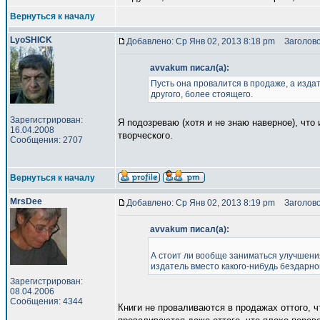
Вернуться к началу
LyoSHICK
Добавлено: Ср Янв 02, 2013 8:18 pm
Заголово
avvakum писал(а):
Пусть она провалится в продаже, а издат
другого, более стоящего.
Зарегистрирован:
Я подозреваю (хотя и не знаю наверное), что
16.04.2008
творческого.
Сообщения: 2707
Вернуться к началу
MrsDee
Добавлено: Ср Янв 02, 2013 8:19 pm
Заголово
avvakum писал(а):
А стоит ли вообще заниматься улучшения
издатель вместо какого-нибудь бездарног
Зарегистрирован:
08.04.2006
Сообщения: 4344
Книги не проваливаются в продажах оттого, ч