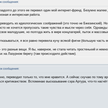
к сообщения:
незадолго до этого ее перевел один мой интернет-френд. Безумно жалею
ьезная и интересная работа.
переводить из идеологических соображений (это точно не Бжезинский). Но
осто не хочется пропускать такие чувства и мысли через себя. Однажды
свое малодушие, но полгода жить в мире концлагерей, пыток и массовых
отказываться, я все равно перевела кучу всякой фигни (большую часть е
 - это разные вещи. Я бы, наверное, не стала читать простенький и немн
ых на Лазурном берегу (там происходило действие).
к сообщения:
чно, переводил только то, что мне нравится. А сейчас скучаю по тому в
ься критиканством. Вспоминаю высказывание сэра Артура, что-то насчёт 