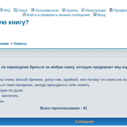
FAQ
Поиск
Пользователи
Группы
Регистрация
Профил
Войти и проверить личные сообщения
Вход
ую книгу?
анова
->
Опросы
 ли переводчик браться за любую книгу, которую предлагает ему из
по очень веской причине, допустим, идейной, или потому что книга не по
ься тоже нехорошо, иногда приходится себя ломать
торая по душе
 заплатить
ишь
Всего проголосовало : 41
Сообщение