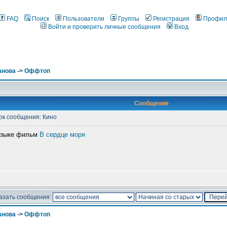
FAQ
Поиск
Пользователи
Группы
Регистрация
Профил
Войти и проверить личные сообщения
Вход
анова
->
Оффтоп
Сообщение
к сообщения: Кино
 языке фильм
В сердце моря
азать сообщения:
анова
->
Оффтоп