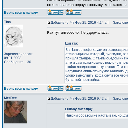
но я исправила первую попытку, мне кажется, 
Вернуться к началу
Tina
Добавлено: Чт Фев 25, 2016 4:14 am
Заголово
Как тут интересно. Не удержалась.
Цитата:
В «Чаптер кофе-хауз» он возвращался
Зарегистрирован:
стекольщиком, который, очевидно, во
09.11.2008
пришла хандра. С таким обедом иначе 
Сообщения: 130
а то и сам трактирщик с поклоном под
любая лондонская закусочная. Там тос
нарушают лишь скрипучие башмаки дря
слово вымолвить; когда слуги всё что
бутылкой портвейна.
Вернуться к началу
MrsDee
Добавлено: Чт Фев 25, 2016 9:42 am
Заголово
Lullaby писал(а):
Никоим образом не настаиваю, но, д