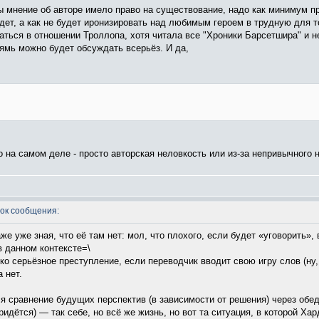
 мнение об авторе имело право на существование, надо как минимум про
удет, а как не будет иронизировать над любимым героем в трудную для т
ибаться в отношении Троллопа, хотя читала все "Хроники Барсетшира" и 
прямь можно будет обсуждать всерьёз. И да,
то на самом деле - просто авторская неловкость или из-за непривычного
ок сообщения:
аже уже зная, что её там нет: мол, что плохого, если будет «уговорить»
в данном контексте=\
ко серьёзное преступление, если переводчик вводит свою игру слов (ну, 
 нет.
ся сравнение будущих перспектив (в зависимости от решения) через обе
дётся) — так себе, но всё же жизнь, но вот та ситуация, в которой Ха