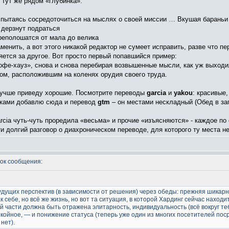
 тут же рядом «глубинка».
 пытаясь сосредоточиться на мыслях о своей миссии … Вкушая барань
 дерзнут подраться
реполошатся от мала до велика
менить, а вот этого никакой редактор не сумеет исправить, разве что п
ется за другое. Вот просто первый попавшийся пример:
кофе-хауз», снова и снова перебирая возвышенные мысли, как уж выход
ом, расположившим на коленях орудия своего труда.
лучше приведу хорошие. Посмотрите переводы
garcia
и
yakou
: красивые
рками добавлю сюда и перевод
gtm
– он местами нескладный (Обед в за
arcia чуть-чуть проредила «весьма» и прочие «изъясняются» - каждое по 
и долгий разговор о диахроническом переводе, для которого ту места не
ок сообщения:
будущих перспектив (в зависимости от решения) через обеды: прежняя шикар
себе, но всё же жизнь, но вот та ситуация, в которой Хардинг сейчас наход
ой части должна быть отражена элитарность, индивидуальность (всё вокруг т
койное, — и понижение статуса (теперь уже один из многих посетителей поср
нет).