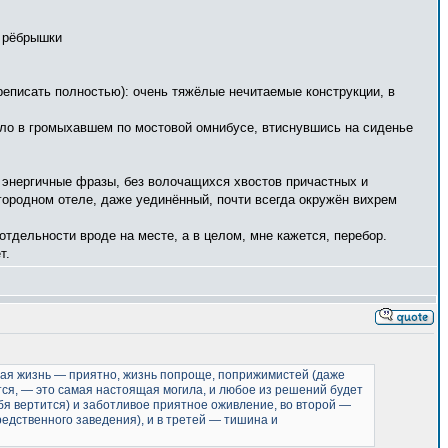
и рёбрышки
ереписать полностью): очень тяжёлые нечитаемые конструкции, в
ило в громыхавшем по мостовой омнибусе, втиснувшись на сиденье
, энергичные фразы, без волочащихся хвостов причастных и
городном отеле, даже уединённый, почти всегда окружён вихрем
отдельности вроде на месте, а в целом, мне кажется, перебор.
т.
ная жизнь — приятно, жизнь попроще, поприжимистей (даже
ится, — это самая настоящая могила, и любое из решений будет
ебя вертится) и заботливое приятное оживление, во второй —
едственного заведения), и в третей — тишина и