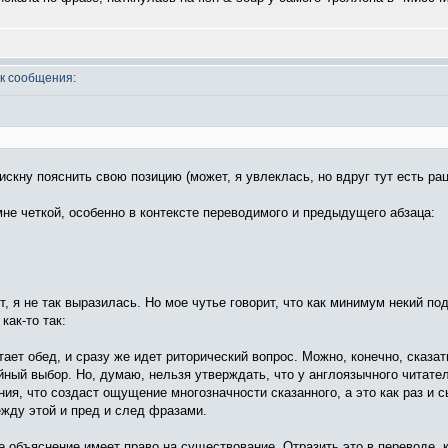
к сообщения:
искну пояснить свою позицию (может, я увлеклась, но вдруг тут есть ра
е четкой, особенно в контексте переводимого и предыдущего абзаца:
т, я не так выразилась. Но мое чутье говорит, что как минимум некий п
как-то так:
ет обед, и сразу же идет риторический вопрос. Можно, конечно, сказать,
айный выбор. Но, думаю, нельзя утверждать, что у англоязычного читате
ия, что создаст ощущение многозначности сказанного, а это как раз и сы
ежду этой и пред и след фразами.
 объяснение имеет право на существование. Отразить это в переводе, к