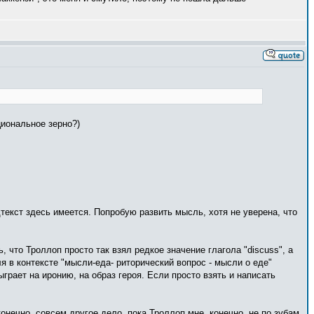
циональное зерно?)
одтекст здесь имеется. Попробую развить мысль, хотя не уверена, что
 что Троллоп просто так взял редкое значение глагола "discuss", а
ля в контексте "мысли-еда- риторический вопрос - мысли о еде"
грает на иронию, на образ героя. Если просто взять и написать
онечно, совсем другое дело, пока Троллоп мне, конечно, не по зубам,