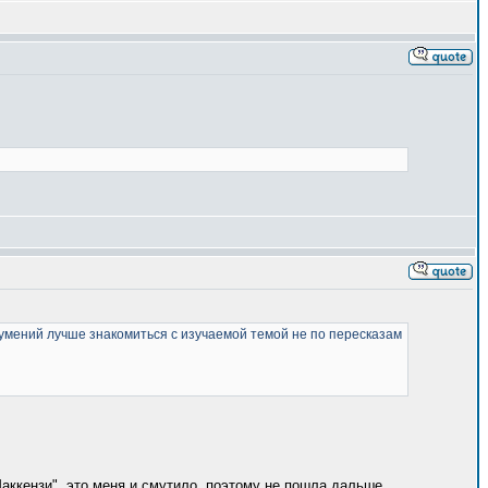
умений лучше знакомиться с изучаемой темой не по пересказам
Маккензи", это меня и смутило, поэтому не пошла дальше