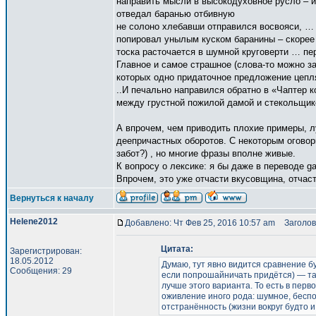
направить мысли в высокодуховное русло – и
отведал баранью отбивную
не солоно хлебавши отправился восвояси, …
попировал унылым куском баранины – скорее
тоска расточается в шумной круговерти … пе
Главное и самое страшное (слова-то можно за
которых одно придаточное предложение цепля
..И печально направился обратно в «Чаптер 
между грустной пожилой дамой и стекольщик
А впрочем, чем приводить плохие примеры, 
деепричастных оборотов. С некоторым огово
забот?) , но многие фразы вполне живые.
К вопросу о лексике: я бы даже в переводе g
Впрочем, это уже отчасти вкусовщина, отчаст
Вернуться к началу
Helene2012
Добавлено: Чт Фев 25, 2016 10:57 am
Заголов
Цитата:
Зарегистрирован:
18.05.2012
Думаю, тут явно видится сравнение 
Сообщения: 29
если попрошайничать придётся) — так 
лучше этого варианта. То есть в перв
оживление иного рода: шумное, беспо
отстранённость (жизни вокруг будто и 