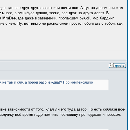
ке, где все друг друга знают или почти все. А тут по делам приехал
много, в омнибусе душно, тесно, все друг на друга давят. В
ла
MrsDee
, где даже в заведении, пропахшем рыбой, м-р Хардинг
не с кем. Ну, вот никто не расположен просто поболтать с тобой, как
у, не там и сям, а порой разочек-два)? Про компенсацию
вне зависимости от того, клал ли его туда автор. То есть соблазн всё-
реводчику всё время надо помнить пословицу про недосол и пересол.