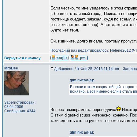
Если честно, то мне увиделось в этом отрывк
в Лондон, столичный город. Приехал по непри
гостинице обедает, заказал, судя по всему, 
разыскивает mutton chop). А вот даже и это н
будто нет тебя.
Ой, извините, долго писала, поэтому пропуст
Последний раз редактировалось: Helene2012 (Чт 
Вернуться к началу
MrsDee
Добавлено: Чт Фев 25, 2016 11:14 am
Заголово
gtm писал(а):
В связи с этим созрел общий вопрос: 
понятно, а вот именно если в стиль вп
Зарегистрирован:
08.04.2006
Вопрос темперамента переводчика
Некотор
Сообщения: 4344
С этим digest-discuss интересно, конечно. Пос
таки сделать это по-русски - пережевывал мы
gtm писал(а):