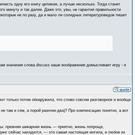
честь одну его книгу целиком, а лучше несколько. Тогда станет
ого минуту и так далее. Даже это, увы, не гарантия правильности
некоторые не по разу, да и мало ли солидных литературоведов пишет
 нам значения слова discuss наше воображение домысливает игру - я
, вот только потом обнаружила, что слово совсем разговорное и вообще
не там и сям, а порой разочек-два)? Про компенсацию понятно, а вот
ды: прежняя шикарная жизнь — приятно, жизнь попроще,
рдинг сейчас находится, — это самая настоящая могила, и любое из