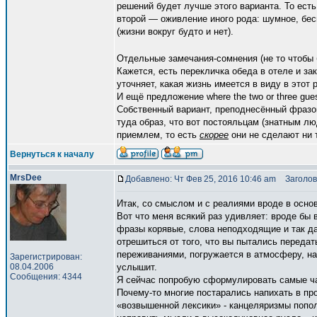
решений будет лучше этого варианта. То есть
второй — оживление иного рода: шумное, бесп
(жизни вокруг будто и нет).
Отдельные замечания-сомнения (не то чтобы б
Кажется, есть перекличка обеда в отеле и закусо
уточняет, какая жизнь имеется в виду в этот р
И ещё предложение where the two or three guest
Собственный вариант, преподнесённый фразой
туда образ, что вот постояльцам (знатным лю
приемлем, то есть
скорее
они не сделают ни т
Вернуться к началу
MrsDee
Добавлено: Чт Фев 25, 2016 10:46 am
Заголов
Итак, со смыслом и с реалиями вроде в осно
Вот что меня всякий раз удивляет: вроде бы 
фразы корявые, слова неподходящие и так да
отрешиться от того, что вы пытались передат
переживаниями, погружается в атмосферу, нас
Зарегистрирован:
08.04.2006
услышит.
Сообщения: 4344
Я сейчас попробую сформулировать самые ча
Почему-то многие постарались напихать в пр
«возвышенной лексики» - канцеляризмы попол