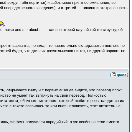
всё вокруг тебя вертится) и заботливое приятное оживление, во
й посредственного заведения), и в третей — тишина и отстранённость
).
y of noise and stir about it, — словно второй случай той же структурой
прочтя варианты, поняла, что параллельно складывается немного не
ктней будет, что для сих джентльменов ни тот, ни другой вариант не
ь, открываете книгу и с первых абзацев видите, что перевод плох:
нство не умеет так взглянуть на свой перевод. Полностью
– читателем, обычным читателем, который любит героев, следит за их
его в тексте появилась та или иная неловкость, этот читатель не
ртишь, эффект получился пародийный, а уж особенно если вместо