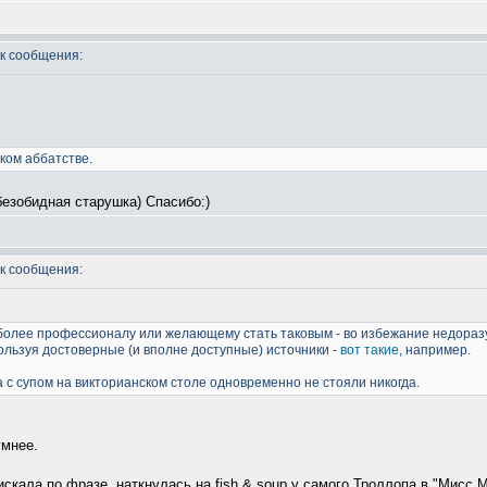
к сообщения:
ком аббатстве.
 безобидная старушка) Спасибо:)
к сообщения:
 более профессионалу или желающему стать таковым - во избежание недораз
пользуя достоверные (и вполне доступные) источники -
вот такие
, например.
ба с супом на викторианском столе одновременно не стояли никогда.
умнее.
искала по фразе, наткнулась на fish & soup у самого Троллопа в "Мисс 