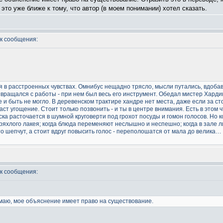
это уже ближе к тому, что автор (в моем понимании) хотел сказать.
к сообщения:
 в расстроенных чувствах. Омнибус нещадно трясло, мысли путались, вдоба
звращался с работы - при нем был весь его инструмент. Обедал мистер Харди
и быть не могло. В деревенском трактире хандре нет места, даже если за сто
аст угощение. Стоит только позвонить - и ты в центре внимания. Есть в этом ч
ка расточается в шумной круговерти под грохот посуды и гомон голосов. Но 
хлого лакея; когда блюда переменяют неслышно и неспешно; когда в зале ли
-то шепчут, а стоит вдруг повысить голос - переполошатся от мала до велика…
к сообщения:
умаю, мое объяснение имеет право на существование.