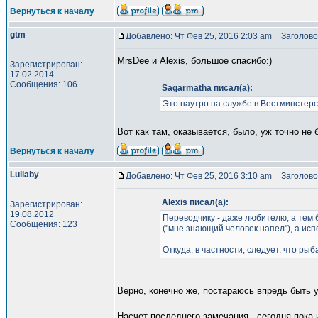
Вернуться к началу
gtm
Добавлено: Чт Фев 25, 2016 2:03 am
Заголово
MrsDee и Alexis, большое спасибо:)
Зарегистрирован:
17.02.2014
Сообщения: 106
Sagarmatha писал(а):
Это наутро на службе в Вестминстерс
Вот как там, оказывается, было, уж точно не
Вернуться к началу
Lullaby
Добавлено: Чт Фев 25, 2016 3:10 am
Заголово
Alexis писал(а):
Зарегистрирован:
19.08.2012
Переводчику - даже любителю, а тем
Сообщения: 123
("мне знающий человек напел"), а ис
Откуда, в частности, следует, что ры
Верно, конечно же, постараюсь впредь быть 
Насчет последнего замечания - сегодня пока 