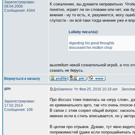
Зарегистрирован:
К сожалению, вы думаете неправильно. Чтобы
08.04.2006
понятно, играет ли он словами или нет, как б
Сообщения: 4344
мнения - ну то есть, я, разумеется, могу ош
глупости - он всё-таки тогда мнение уже и в
Lullaby писал(а):
digesting his great thoughts
discussed his mutton chop
выглядит
некой сознательной игрой, а что э
сказать не берусь.
Вернуться к началу
gtm
Добавлено: Чт Фев 25, 2016 10:19 am
Заголов
Про discuss тоже повелась на «игру слов», д
Зарегистрирован:
из криминального арго, так что очень плохое 
17.02.2014
Сообщения: 106
В связи с этим созрел общий вопрос: насколь
именно если в стиль вписывается, но у автора
В целом про отрывок. Думаю, тут явно видит
поприжимистей (даже если попрошайничать при