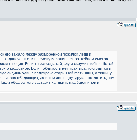
вок его зажало между разморенной пожилой леди и
нг в одиночестве, и на смену баранине с портвейном быстро
лом ты один. Если ты завсегдатай, слуга окружит тебя заботой,
то-то радостное. Если поблизости нет трактира, то сгодится и
когда сидишь один в полумраке старинной гостиницы, а тишину
шь пара обедающих, да и тем легче друг друга поколотить, чем
 Такой обед всякого заставит хандрить над бараниной и