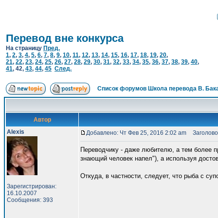
Перевод вне конкурса
На страницу
Пред.
1
,
2
,
3
,
4
,
5
,
6
,
7
,
8
,
9
,
10
,
11
,
12
,
13
,
14
,
15
,
16
,
17
,
18
,
19
,
20
,
21
,
22
,
23
,
24
,
25
,
26
,
27
,
28
,
29
,
30
,
31
,
32
,
33
,
34
,
35
,
36
,
37
,
38
,
39
,
40
,
41
,
42
,
43
,
44
,
45
След.
Список форумов Школа перевода В. Бак
Автор
Alexis
Добавлено: Чт Фев 25, 2016 2:02 am
Заголово
Переводчику - даже любителю, а тем более 
знающий человек напел"), а используя досто
Откуда, в частности, следует, что рыба с су
Зарегистрирован:
16.10.2007
Сообщения: 393