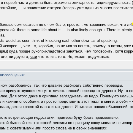
 в первой части должна быть отражена элитарность, индивидуальность (
окойное, — и понижение статуса (теперь уже один из многих посетителе
ольше сомневаться не о чем было, просто... «откровение века», что ли
чной: there is some life about it — is also lively enough + There is plent
аз.
s would as soon think of knocking each other down as of speaking.
 «скорее…, чем…», коробил, но не могла понять, почему, а потом, уже 
дям) куда проще рукоприкладством заняться, чем поговорить, хотя корре
ого, ни другого,
чем
что-то из этого. Но, может, додумываю.
ок сообщения:
вном разобрались, так что давайте разбирать собственно переводы.
все присутствующие могут отличить плохой перевод от дурного. Ну то ест
лее. Для этого даже в оригинал заглядывать не надо. Почему-то больши
ь и какими способами, а просто представить этот текст в книге, а себя 
лаждается красотой слога и так далее. И никаких ваших объяснений, отч
сто встречающие недостатки, примеры буду брать произвольно.
остой бытовой текст книжной лексики по принципу кашу маслом не испо
ам с советизмами или просто слова не в своих значениях: