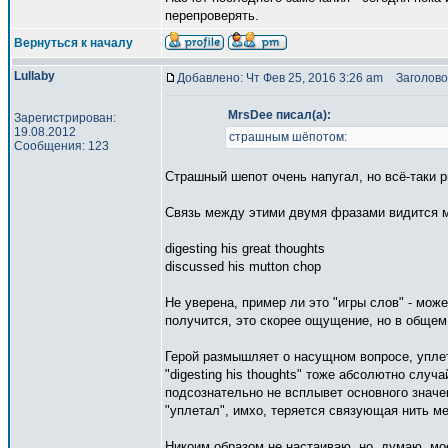
перепроверять.
Вернуться к началу
Lullaby
Добавлено: Чт Фев 25, 2016 3:26 am
Заголово
MrsDee писал(а):
Зарегистрирован:
19.08.2012
страшным шёпотом:
Сообщения: 123
Страшный шепот очень напугал, но всё-таки р
Связь между этими двумя фразами видится мн
digesting his great thoughts
discussed his mutton chop
Не уверена, пример ли это "игры слов" - може
получится, это скорее ощущение, но в общем 
Герой размышляет о насущном вопросе, уплета
"digesting his thoughts" тоже абсолютно случ
подсознательно не всплывет основного значен
"уплетал", имхо, теряется связующая нить м
Никоим образом не настаиваю, но, думаю, мое