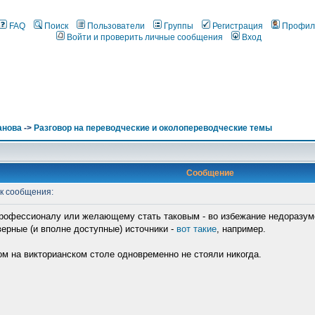
FAQ
Поиск
Пользователи
Группы
Регистрация
Профил
Войти и проверить личные сообщения
Вход
анова
->
Разговор на переводческие и околопереводческие темы
Сообщение
к сообщения:
профессионалу или желающему стать таковым - во избежание недоразуме
верные (и вполне доступные) источники -
вот такие
, например.
пом на викторианском столе одновременно не стояли никогда.